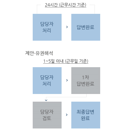
문
자
주하는 질문 및 유
사한 민원
을 참고합
니다.
3단
계 민원신
청
찾
으시는 내
용이 없을 경우 민
원신
청을 합니다.