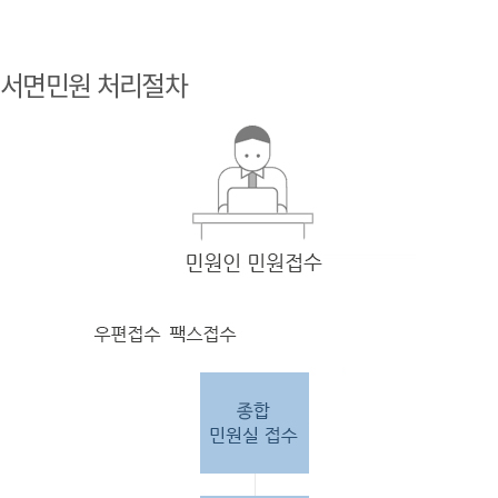
민원
인 민원접
서면민원 처리절차
수
민원
인의 단순
질의
인 경우
담당
자 처리 후 답변완료.
민원
인의 제안·유
권해
석인 경우
담당
자 처리 후 1차 답변완료. 이후 담
당자
검토 후 최종
답변완료.