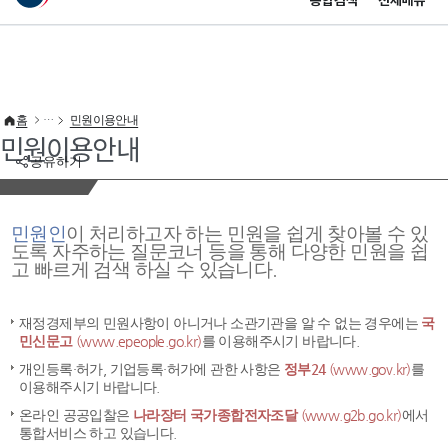
통합검색
전체메뉴
이 누리집은 대한민국 공식 전자정부 누리집입니다.
바로가기 메뉴
홈
민원이용안내
민원이용안내
공유하기
민원인
이 처리하고자 하는 민원을 쉽게 찾아볼 수 있
도록 자주하는 질문코너 등을 통해 다양한 민원을 쉽
고 빠르게 검색 하실 수 있습니다.
재정경제부의 민원사항이 아니거나 소관기관을 알 수 없는 경우에는
국
민신문고
(www.epeople.go.kr)
를 이용해주시기 바랍니다.
개인등록·허가, 기업등록·허가에 관한 사항은
정부24
(www.gov.kr)
를
이용해주시기 바랍니다.
온라인 공공입찰은
나라장터 국가종합전자조달
(www.g2b.go.kr)
에서
통합서비스 하고 있습니다.