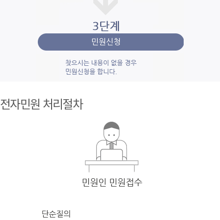
1단계 민
원사
전자민원 처리절차
례조
회
검색
어를 입력
한 후 검색을 클릭
하여 입력
한 키
워드와 유
사
한 내용을 찾
아봅니다.
2단계 자
주묻
는질