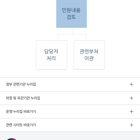
민원
정부 관련기관 누리집
인 민원접
수
외청 및 유관기관 누리집
민원
인이 우편, 팩스, 직접 방문하여 민원 접수. 종
합민
운영 누리집 바로가기
원실
에서 접수 후 민원
관련 사이트 바로가기
내용 검토. 그 후 해당 담당자 처리, 혹은 관련
부처
로 이관