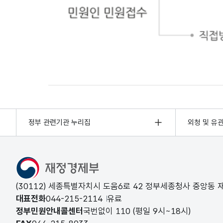
민원인 민원접수
정부 관련기관 누리집
외청 및 유
(30112) 세종특별자치시 도움6로 42 정부세종청사 중앙동
대표전화
044-215-2114
유료
정부민원안내콜센터
국번없이
110
(평일 9시~18시)