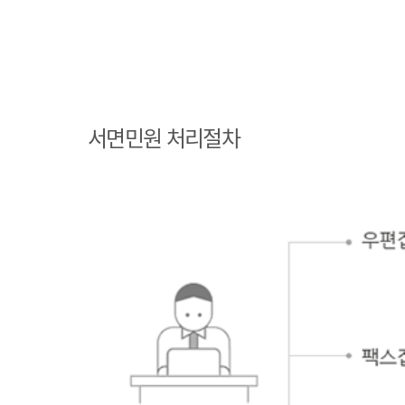
민원인 민원접수
민원인의 단순질
서면민원 처리절차
의인 경우
민원인의 제안·유권해석인 경우