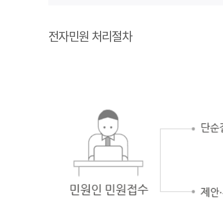
1단계 민원사례
조회
전자민원 처리절차
2단계 자주묻는
질문
3단계 민원신청