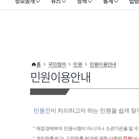
정보공개
뉴스
정책
통계
법령
이 누리집은 대한민국 공식 전자정부 누리집입니다.
홈
국민참여
민원
민원이용안내
민원이용안내
민원인
이 처리하고자 하는 민원을 쉽게 찾
재정경제부의 민원사항이 아니거나 소관기관을 알 수
개인등록·허가, 기업등록·허가에 관한 사항은
정부24