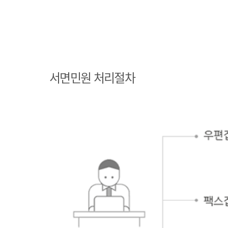
민원인 민원접수
민원인의 단순질
서면민원 처리절차
의인 경우
민원인의 제안·유권해석인 경우