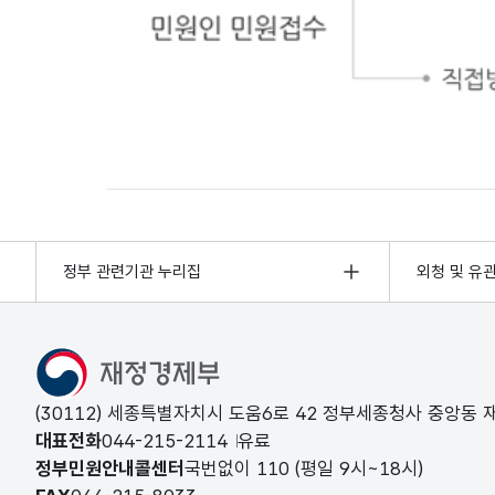
민원인 민원접수
정부 관련기관 누리집
외청 및 유
(30112) 세종특별자치시 도움6로 42 정부세종청사 중앙동
대표전화
044-215-2114
유료
정부민원안내콜센터
국번없이
110
(평일 9시~18시)