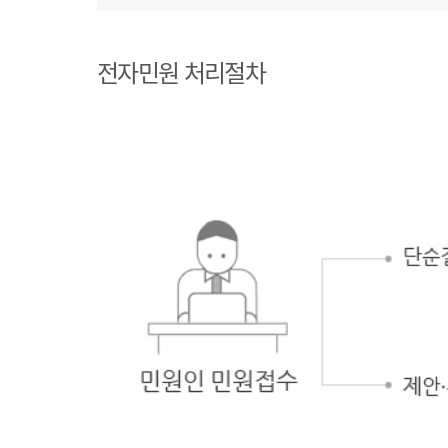
1단계 민원사례
조회
전자민원 처리절차
2단계 자주묻는
질문
3단계 민원신청