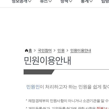
정보공개
뉴스
정책
통계
법령
이 누리집은 대한민국 공식 전자정부 누리집입니다.
홈
국민참여
민원
민원이용안내
민원이용안내
민원인
이 처리하고자 하는 민원을 쉽게 찾
재정경제부의 민원사항이 아니거나 소관기관을 알 수
개인등록·허가, 기업등록·허가에 관한 사항은
정부24