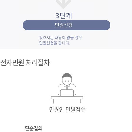
1단계 민
원사
전자민원 처리절차
례조
회
검색
어를 입력
한 후 검색을 클릭
하여 입력
한 키
워드와 유
사
한 내용을 찾
아봅니다.
2단계 자
주묻
는질