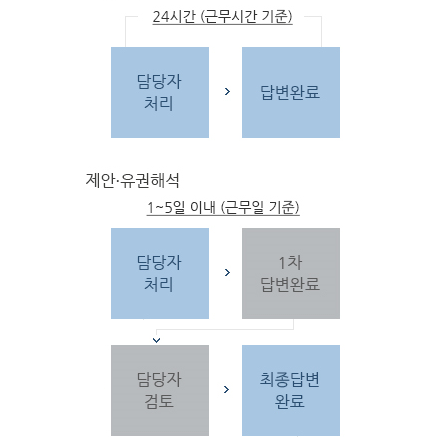
문
자
주하는 질문 및 유
사한 민원
을 참고합
니다.
3단
계 민원신
청
찾
으시는 내
용이 없을 경우 민
원신
청을 합니다.