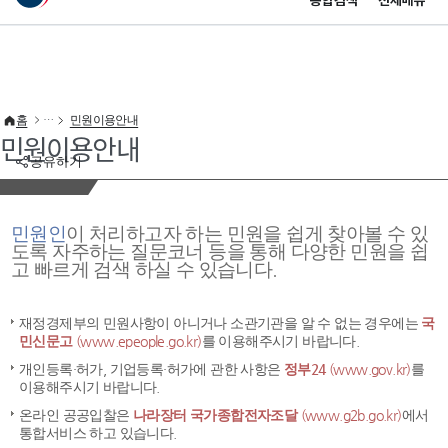
통합검색
전체메뉴
이 누리집은 대한민국 공식 전자정부 누리집입니다.
바로가기 메뉴
홈
민원이용안내
민원이용안내
공유하기
민원인
이 처리하고자 하는 민원을 쉽게 찾아볼 수 있
도록 자주하는 질문코너 등을 통해 다양한 민원을 쉽
고 빠르게 검색 하실 수 있습니다.
재정경제부의 민원사항이 아니거나 소관기관을 알 수 없는 경우에는
국
민신문고
(www.epeople.go.kr)
를 이용해주시기 바랍니다.
개인등록·허가, 기업등록·허가에 관한 사항은
정부24
(www.gov.kr)
를
이용해주시기 바랍니다.
온라인 공공입찰은
나라장터 국가종합전자조달
(www.g2b.go.kr)
에서
통합서비스 하고 있습니다.