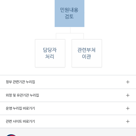
민원
정부 관련기관 누리집
인 민원접
수
외청 및 유관기관 누리집
민원
인이 우편, 팩스, 직접 방문하여 민원 접수. 종
합민
운영 누리집 바로가기
원실
에서 접수 후 민원
관련 사이트 바로가기
내용 검토. 그 후 해당 담당자 처리, 혹은 관련
부처
로 이관