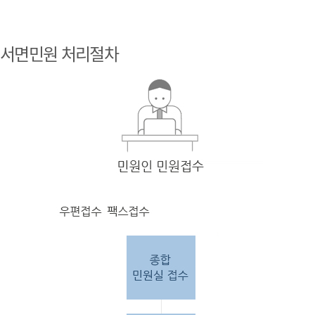
민원
인 민원접
서면민원 처리절차
수
민원
인의 단순
질의
인 경우
담당
자 처리 후 답변완료.
민원
인의 제안·유
권해
석인 경우
담당
자 처리 후 1차 답변완료. 이후 담
당자
검토 후 최종
답변완료.