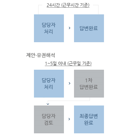
문
자
주하는 질문 및 유
사한 민원
을 참고합
니다.
3단
계 민원신
청
찾
으시는 내
용이 없을 경우 민
원신
청을 합니다.