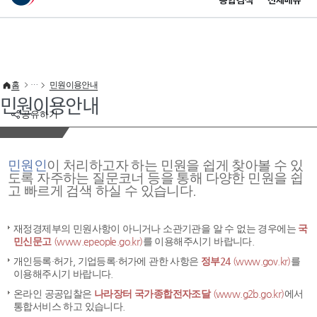
통합검색
전체메뉴
이 누리집은 대한민국 공식 전자정부 누리집입니다.
바로가기 메뉴
홈
민원이용안내
민원이용안내
공유하기
민원인
이 처리하고자 하는 민원을 쉽게 찾아볼 수 있
도록 자주하는 질문코너 등을 통해 다양한 민원을 쉽
고 빠르게 검색 하실 수 있습니다.
재정경제부의 민원사항이 아니거나 소관기관을 알 수 없는 경우에는
국
민신문고
(www.epeople.go.kr)
를 이용해주시기 바랍니다.
개인등록·허가, 기업등록·허가에 관한 사항은
정부24
(www.gov.kr)
를
이용해주시기 바랍니다.
온라인 공공입찰은
나라장터 국가종합전자조달
(www.g2b.go.kr)
에서
통합서비스 하고 있습니다.