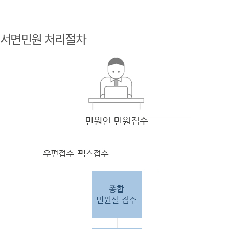
민원
인 민원접
서면민원 처리절차
수
민원
인의 단순
질의
인 경우
담당
자 처리 후 답변완료.
민원
인의 제안·유
권해
석인 경우
담당
자 처리 후 1차 답변완료. 이후 담
당자
검토 후 최종
답변완료.