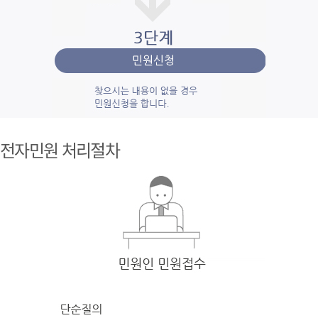
1단계 민
원사
전자민원 처리절차
례조
회
검색
어를 입력
한 후 검색을 클릭
하여 입력
한 키
워드와 유
사
한 내용을 찾
아봅니다.
2단계 자
주묻
는질