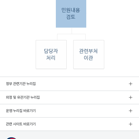
민원
정부 관련기관 누리집
인 민원접
수
외청 및 유관기관 누리집
민원
인이 우편, 팩스, 직접 방문하여 민원 접수. 종
합민
운영 누리집 바로가기
원실
에서 접수 후 민원
관련 사이트 바로가기
내용 검토. 그 후 해당 담당자 처리, 혹은 관련
부처
로 이관