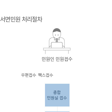
민원
인 민원접
서면민원 처리절차
수
민원
인의 단순
질의
인 경우
담당
자 처리 후 답변완료.
민원
인의 제안·유
권해
석인 경우
담당
자 처리 후 1차 답변완료. 이후 담
당자
검토 후 최종
답변완료.