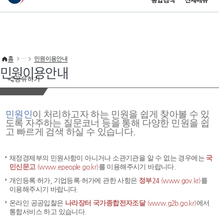
통합검색
전체메뉴
이 누리집은 대한민국 공식 전자정부 누리집입니다.
바로가기 메뉴
홈
민원이용안내
민원이용안내
공유하기
민원인
이 처리하고자 하는 민원을 쉽게 찾아볼 수 있
도록 자주하는 질문코너 등을 통해 다양한 민원을 쉽
고 빠르게 검색 하실 수 있습니다.
재정경제부의 민원사항이 아니거나 소관기관을 알 수 없는 경우에는
국
민신문고
(www.epeople.go.kr)
를 이용해주시기 바랍니다.
개인등록·허가, 기업등록·허가에 관한 사항은
정부24
(www.gov.kr)
를
이용해주시기 바랍니다.
온라인 공공입찰은
나라장터 국가종합전자조달
(www.g2b.go.kr)
에서
통합서비스 하고 있습니다.