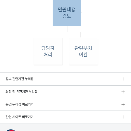
민원
정부 관련기관 누리집
인 민원접
수
외청 및 유관기관 누리집
민원
인이 우편, 팩스, 직접 방문하여 민원 접수. 종
합민
운영 누리집 바로가기
원실
에서 접수 후 민원
관련 사이트 바로가기
내용 검토. 그 후 해당 담당자 처리, 혹은 관련
부처
로 이관