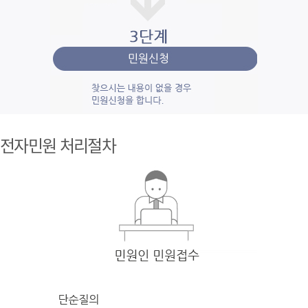
1단계 민
원사
전자민원 처리절차
례조
회
검색
어를 입력
한 후 검색을 클릭
하여 입력
한 키
워드와 유
사
한 내용을 찾
아봅니다.
2단계 자
주묻
는질