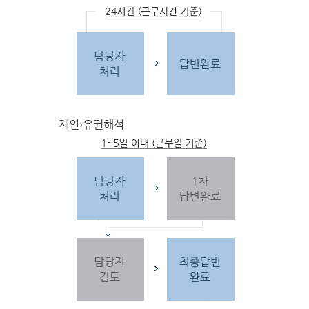
문
자
주하는 질문 및 유
사한 민원
을 참고합
니다.
3단
계 민원신
청
찾
으시는 내
용이 없을 경우 민
원신
청을 합니다.