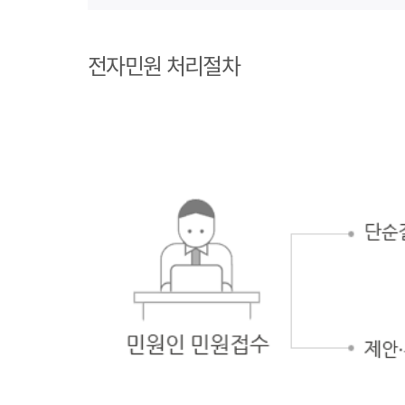
1단계 민원사례
조회
전자민원 처리절차
2단계 자주묻는
질문
3단계 민원신청