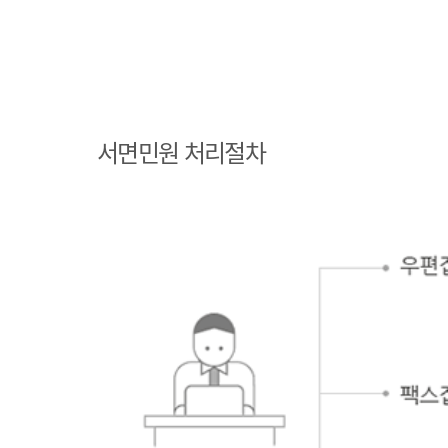
민원인 민원접수
민원인의 단순질
서면민원 처리절차
의인 경우
민원인의 제안·유권해석인 경우