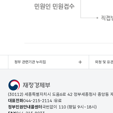
민원인 민원접수
정부 관련기관 누리집
외청 및 유
(30112) 세종특별자치시 도움6로 42 정부세종청사 중앙동
대표전화
044-215-2114
유료
정부민원안내콜센터
국번없이
110
(평일 9시~18시)