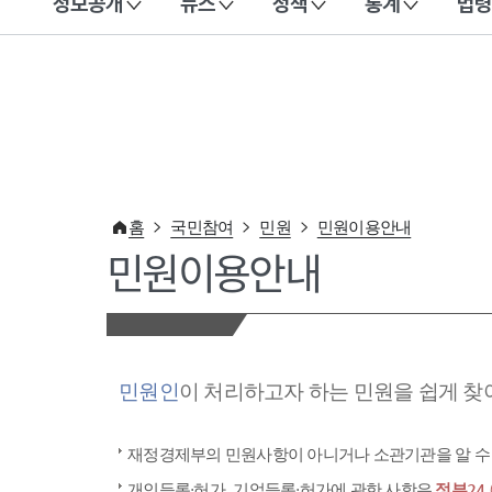
정보공개
뉴스
정책
통계
법령
이 누리집은 대한민국 공식 전자정부 누리집입니다.
홈
국민참여
민원
민원이용안내
민원이용안내
민원인
이 처리하고자 하는 민원을 쉽게 찾
재정경제부의 민원사항이 아니거나 소관기관을 알 수
개인등록·허가, 기업등록·허가에 관한 사항은
정부24