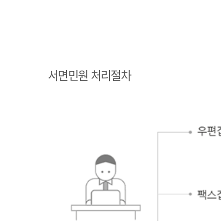
민원인 민원접수
민원인의 단순질
서면민원 처리절차
의인 경우
민원인의 제안·유권해석인 경우