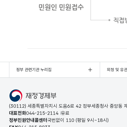
민원인 민원접수
정부 관련기관 누리집
외청 및 유
(30112) 세종특별자치시 도움6로 42 정부세종청사 중앙동
대표전화
044-215-2114
유료
정부민원안내콜센터
국번없이
110
(평일 9시~18시)