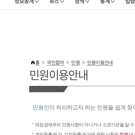
정보공개
뉴스
정책
통계
법령
이 누리집은 대한민국 공식 전자정부 누리집입니다.
홈
국민참여
민원
민원이용안내
민원이용안내
민원인
이 처리하고자 하는 민원을 쉽게 찾
재정경제부의 민원사항이 아니거나 소관기관을 알 수
개인등록·허가, 기업등록·허가에 관한 사항은
정부24