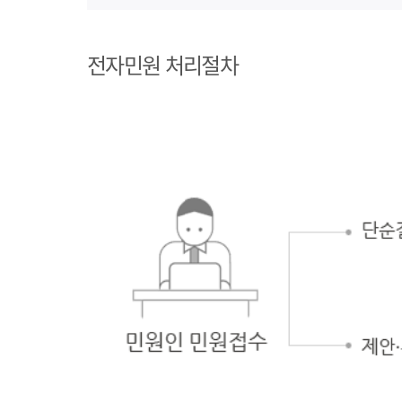
1단계 민원사례
조회
전자민원 처리절차
2단계 자주묻는
질문
3단계 민원신청