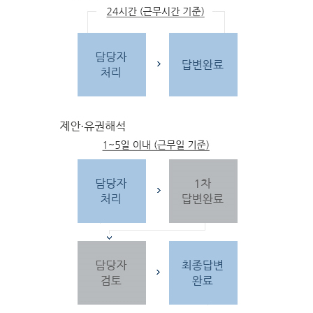
문
자
주하는 질문 및 유
사한 민원
을 참고합
니다.
3단
계 민원신
청
찾
으시는 내
용이 없을 경우 민
원신
청을 합니다.