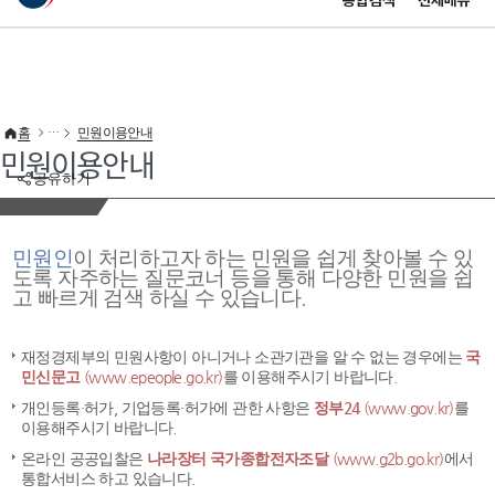
통합검색
전체메뉴
이 누리집은 대한민국 공식 전자정부 누리집입니다.
바로가기 메뉴
홈
민원이용안내
민원이용안내
공유하기
민원인
이 처리하고자 하는 민원을 쉽게 찾아볼 수 있
도록 자주하는 질문코너 등을 통해 다양한 민원을 쉽
고 빠르게 검색 하실 수 있습니다.
재정경제부의 민원사항이 아니거나 소관기관을 알 수 없는 경우에는
국
민신문고
(www.epeople.go.kr)
를 이용해주시기 바랍니다.
개인등록·허가, 기업등록·허가에 관한 사항은
정부24
(www.gov.kr)
를
이용해주시기 바랍니다.
온라인 공공입찰은
나라장터 국가종합전자조달
(www.g2b.go.kr)
에서
통합서비스 하고 있습니다.