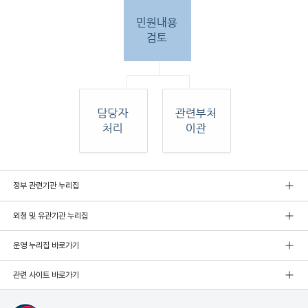
민원
정부 관련기관 누리집
인 민원접
수
외청 및 유관기관 누리집
민원
인이 우편, 팩스, 직접 방문하여 민원 접수. 종
합민
운영 누리집 바로가기
원실
에서 접수 후 민원
관련 사이트 바로가기
내용 검토. 그 후 해당 담당자 처리, 혹은 관련
부처
로 이관