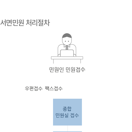
민원
인 민원접
서면민원 처리절차
수
민원
인의 단순
질의
인 경우
담당
자 처리 후 답변완료.
민원
인의 제안·유
권해
석인 경우
담당
자 처리 후 1차 답변완료. 이후 담
당자
검토 후 최종
답변완료.