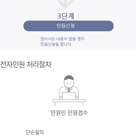
1단계 민
원사
전자민원 처리절차
례조
회
검색
어를 입력
한 후 검색을 클릭
하여 입력
한 키
워드와 유
사
한 내용을 찾
아봅니다.
2단계 자
주묻
는질