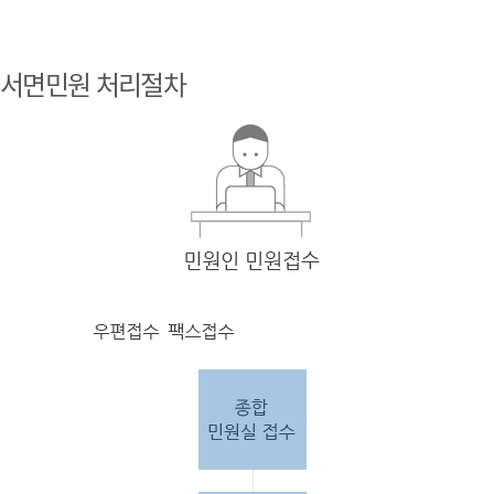
민원
인 민원접
서면민원 처리절차
수
민원
인의 단순
질의
인 경우
담당
자 처리 후 답변완료.
민원
인의 제안·유
권해
석인 경우
담당
자 처리 후 1차 답변완료. 이후 담
당자
검토 후 최종
답변완료.