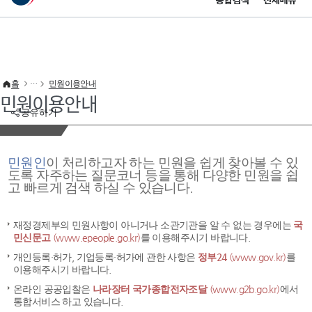
통합검색
전체메뉴
이 누리집은 대한민국 공식 전자정부 누리집입니다.
바로가기 메뉴
홈
민원이용안내
민원이용안내
공유하기
민원인
이 처리하고자 하는 민원을 쉽게 찾아볼 수 있
도록 자주하는 질문코너 등을 통해 다양한 민원을 쉽
고 빠르게 검색 하실 수 있습니다.
재정경제부의 민원사항이 아니거나 소관기관을 알 수 없는 경우에는
국
민신문고
(www.epeople.go.kr)
를 이용해주시기 바랍니다.
개인등록·허가, 기업등록·허가에 관한 사항은
정부24
(www.gov.kr)
를
이용해주시기 바랍니다.
온라인 공공입찰은
나라장터 국가종합전자조달
(www.g2b.go.kr)
에서
통합서비스 하고 있습니다.