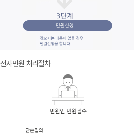
1단계 민
원사
전자민원 처리절차
례조
회
검색
어를 입력
한 후 검색을 클릭
하여 입력
한 키
워드와 유
사
한 내용을 찾
아봅니다.
2단계 자
주묻
는질