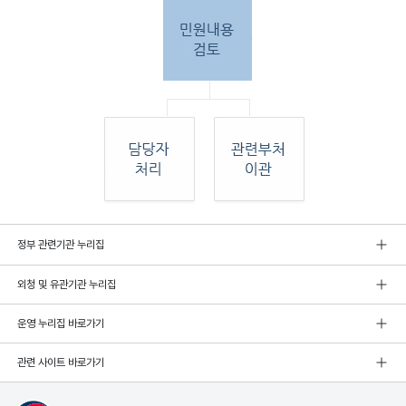
민원
정부 관련기관 누리집
인 민원접
수
외청 및 유관기관 누리집
민원
인이 우편, 팩스, 직접 방문하여 민원 접수. 종
합민
운영 누리집 바로가기
원실
에서 접수 후 민원
관련 사이트 바로가기
내용 검토. 그 후 해당 담당자 처리, 혹은 관련
부처
로 이관