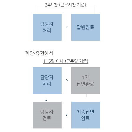
문
자
주하는 질문 및 유
사한 민원
을 참고합
니다.
3단
계 민원신
청
찾
으시는 내
용이 없을 경우 민
원신
청을 합니다.