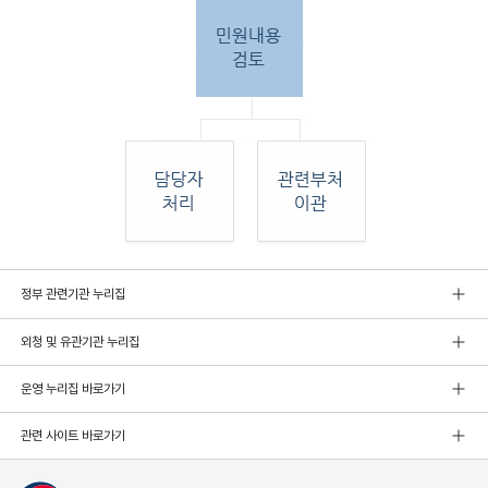
민원
정부 관련기관 누리집
인 민원접
수
외청 및 유관기관 누리집
민원
인이 우편, 팩스, 직접 방문하여 민원 접수. 종
합민
운영 누리집 바로가기
원실
에서 접수 후 민원
관련 사이트 바로가기
내용 검토. 그 후 해당 담당자 처리, 혹은 관련
부처
로 이관