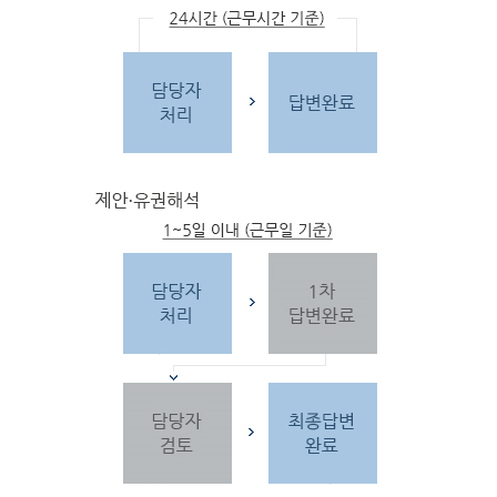
문
자
주하는 질문 및 유
사한 민원
을 참고합
니다.
3단
계 민원신
청
찾
으시는 내
용이 없을 경우 민
원신
청을 합니다.