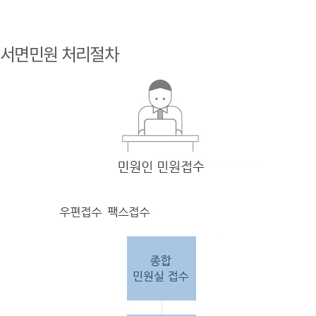
민원
인 민원접
서면민원 처리절차
수
민원
인의 단순
질의
인 경우
담당
자 처리 후 답변완료.
민원
인의 제안·유
권해
석인 경우
담당
자 처리 후 1차 답변완료. 이후 담
당자
검토 후 최종
답변완료.