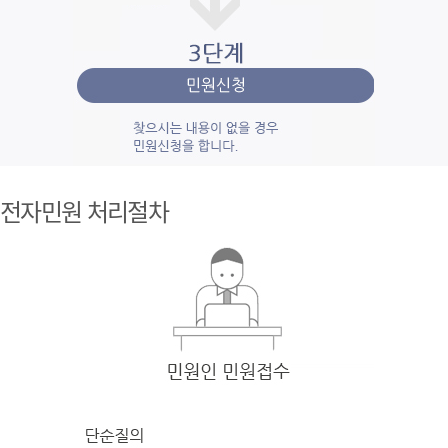
1단계 민
원사
전자민원 처리절차
례조
회
검색
어를 입력
한 후 검색을 클릭
하여 입력
한 키
워드와 유
사
한 내용을 찾
아봅니다.
2단계 자
주묻
는질