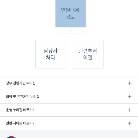
민원
정부 관련기관 누리집
인 민원접
수
외청 및 유관기관 누리집
민원
인이 우편, 팩스, 직접 방문하여 민원 접수. 종
합민
운영 누리집 바로가기
원실
에서 접수 후 민원
관련 사이트 바로가기
내용 검토. 그 후 해당 담당자 처리, 혹은 관련
부처
로 이관