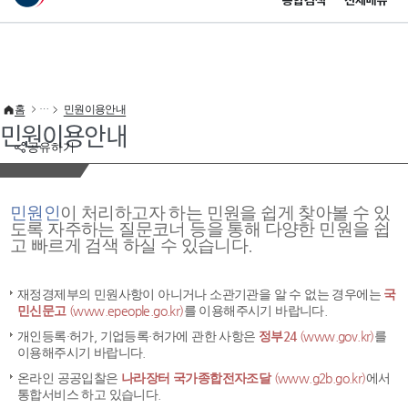
통합검색
전체메뉴
이 누리집은 대한민국 공식 전자정부 누리집입니다.
바로가기 메뉴
홈
민원이용안내
민원이용안내
공유하기
민원인
이 처리하고자 하는 민원을 쉽게 찾아볼 수 있
도록 자주하는 질문코너 등을 통해 다양한 민원을 쉽
고 빠르게 검색 하실 수 있습니다.
재정경제부의 민원사항이 아니거나 소관기관을 알 수 없는 경우에는
국
민신문고
(www.epeople.go.kr)
를 이용해주시기 바랍니다.
개인등록·허가, 기업등록·허가에 관한 사항은
정부24
(www.gov.kr)
를
이용해주시기 바랍니다.
온라인 공공입찰은
나라장터 국가종합전자조달
(www.g2b.go.kr)
에서
통합서비스 하고 있습니다.