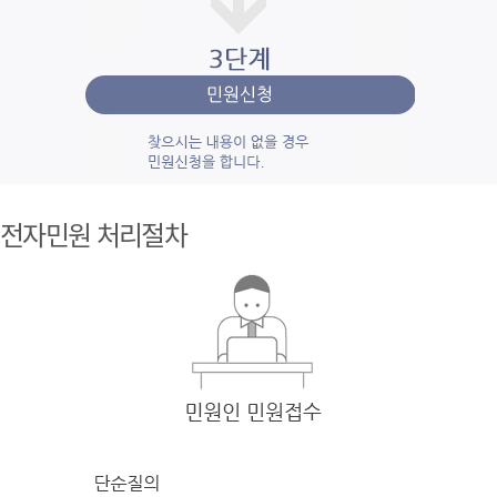
1단계 민
원사
전자민원 처리절차
례조
회
검색
어를 입력
한 후 검색을 클릭
하여 입력
한 키
워드와 유
사
한 내용을 찾
아봅니다.
2단계 자
주묻
는질