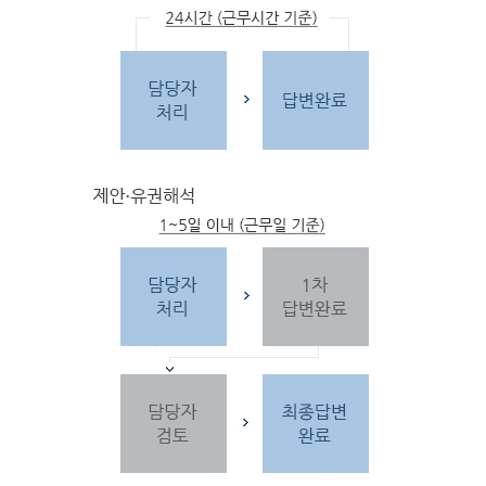
문
자
주하는 질문 및 유
사한 민원
을 참고합
니다.
3단
계 민원신
청
찾
으시는 내
용이 없을 경우 민
원신
청을 합니다.