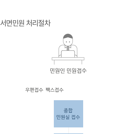
민원
인 민원접
서면민원 처리절차
수
민원
인의 단순
질의
인 경우
담당
자 처리 후 답변완료.
민원
인의 제안·유
권해
석인 경우
담당
자 처리 후 1차 답변완료. 이후 담
당자
검토 후 최종
답변완료.