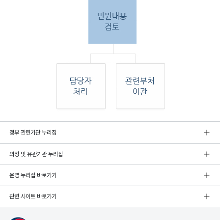
민원
정부 관련기관 누리집
인 민원접
수
외청 및 유관기관 누리집
민원
인이 우편, 팩스, 직접 방문하여 민원 접수. 종
합민
운영 누리집 바로가기
원실
에서 접수 후 민원
관련 사이트 바로가기
내용 검토. 그 후 해당 담당자 처리, 혹은 관련
부처
로 이관