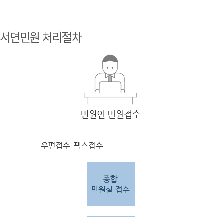
민원
인 민원접
서면민원 처리절차
수
민원
인의 단순
질의
인 경우
담당
자 처리 후 답변완료.
민원
인의 제안·유
권해
석인 경우
담당
자 처리 후 1차 답변완료. 이후 담
당자
검토 후 최종
답변완료.