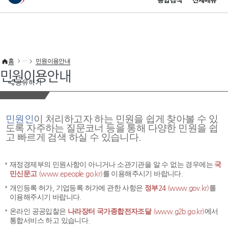
통합검색
전체메뉴
이 누리집은 대한민국 공식 전자정부 누리집입니다.
바로가기 메뉴
홈
민원이용안내
민원이용안내
공유하기
민원인
이 처리하고자 하는 민원을 쉽게 찾아볼 수 있
도록 자주하는 질문코너 등을 통해 다양한 민원을 쉽
고 빠르게 검색 하실 수 있습니다.
재정경제부의 민원사항이 아니거나 소관기관을 알 수 없는 경우에는
국
민신문고
(www.epeople.go.kr)
를 이용해주시기 바랍니다.
개인등록·허가, 기업등록·허가에 관한 사항은
정부24
(www.gov.kr)
를
이용해주시기 바랍니다.
온라인 공공입찰은
나라장터 국가종합전자조달
(www.g2b.go.kr)
에서
통합서비스 하고 있습니다.