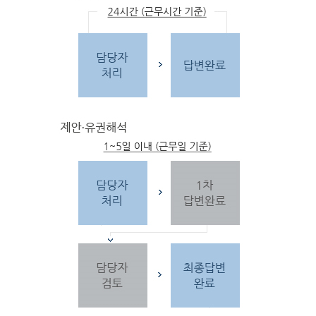
문
자
주하는 질문 및 유
사한 민원
을 참고합
니다.
3단
계 민원신
청
찾
으시는 내
용이 없을 경우 민
원신
청을 합니다.