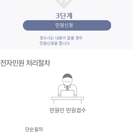
1단계 민
원사
전자민원 처리절차
례조
회
검색
어를 입력
한 후 검색을 클릭
하여 입력
한 키
워드와 유
사
한 내용을 찾
아봅니다.
2단계 자
주묻
는질