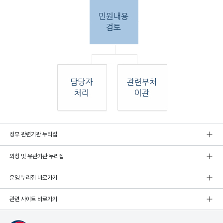
민원
정부 관련기관 누리집
인 민원접
수
외청 및 유관기관 누리집
민원
인이 우편, 팩스, 직접 방문하여 민원 접수. 종
합민
운영 누리집 바로가기
원실
에서 접수 후 민원
관련 사이트 바로가기
내용 검토. 그 후 해당 담당자 처리, 혹은 관련
부처
로 이관