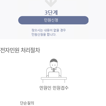
1단계 민
원사
전자민원 처리절차
례조
회
검색
어를 입력
한 후 검색을 클릭
하여 입력
한 키
워드와 유
사
한 내용을 찾
아봅니다.
2단계 자
주묻
는질