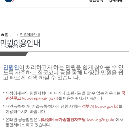
통합검색
전체메뉴
이 누리집은 대한민국 공식 전자정부 누리집입니다.
바로가기 메뉴
홈
민원이용안내
민원이용안내
공유하기
민원인
이 처리하고자 하는 민원을 쉽게 찾아볼 수 있
도록 자주하는 질문코너 등을 통해 다양한 민원을 쉽
고 빠르게 검색 하실 수 있습니다.
재정경제부의 민원사항이 아니거나 소관기관을 알 수 없는 경우에는
국
민신문고
(www.epeople.go.kr)
를 이용해주시기 바랍니다.
개인등록·허가, 기업등록·허가에 관한 사항은
정부24
(www.gov.kr)
를
이용해주시기 바랍니다.
온라인 공공입찰은
나라장터 국가종합전자조달
(www.g2b.go.kr)
에서
통합서비스 하고 있습니다.