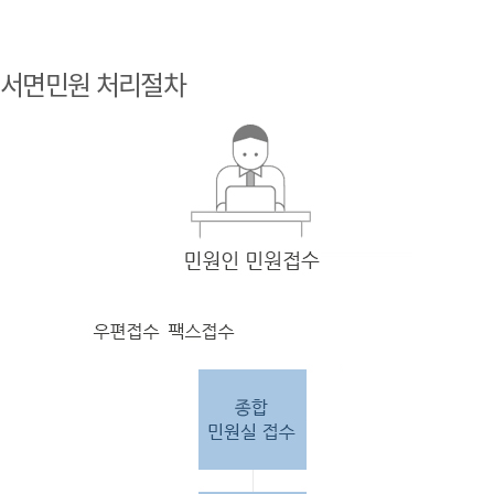
민원
인 민원접
서면민원 처리절차
수
민원
인의 단순
질의
인 경우
담당
자 처리 후 답변완료.
민원
인의 제안·유
권해
석인 경우
담당
자 처리 후 1차 답변완료. 이후 담
당자
검토 후 최종
답변완료.