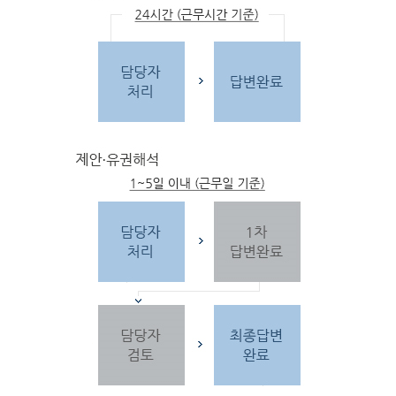
문
자
주하는 질문 및 유
사한 민원
을 참고합
니다.
3단
계 민원신
청
찾
으시는 내
용이 없을 경우 민
원신
청을 합니다.