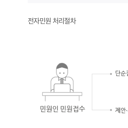
1단계 민원사례
조회
전자민원 처리절차
2단계 자주묻는
질문
3단계 민원신청