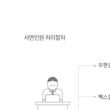
민원인 민원접수
민원인의 단순질
서면민원 처리절차
의인 경우
민원인의 제안·유권해석인 경우