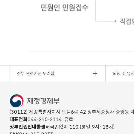
민원인 민원접수
정부 관련기관 누리집
외청 및 유
(30112) 세종특별자치시 도움6로 42 정부세종청사 중앙동
대표전화
044-215-2114
유료
정부민원안내콜센터
국번없이
110
(평일 9시~18시)