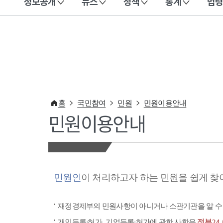
정보공개
뉴스
정책
통계
법령
이 누리집은 대한민국 공식 전자정부 누리집입니다.
홈
국민참여
민원
민원이용안내
민원이용안내
민원인
이 처리하고자 하는 민원을 쉽게 찾
재정경제부의 민원사항이 아니거나 소관기관을 알 수
개인등록·허가, 기업등록·허가에 관한 사항은
정부24