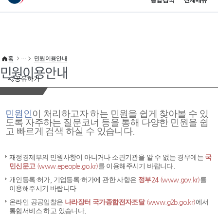
통합검색
전체메뉴
이 누리집은 대한민국 공식 전자정부 누리집입니다.
바로가기 메뉴
홈
민원이용안내
민원이용안내
공유하기
민원인
이 처리하고자 하는 민원을 쉽게 찾아볼 수 있
도록 자주하는 질문코너 등을 통해 다양한 민원을 쉽
고 빠르게 검색 하실 수 있습니다.
재정경제부의 민원사항이 아니거나 소관기관을 알 수 없는 경우에는
국
민신문고
(www.epeople.go.kr)
를 이용해주시기 바랍니다.
개인등록·허가, 기업등록·허가에 관한 사항은
정부24
(www.gov.kr)
를
이용해주시기 바랍니다.
온라인 공공입찰은
나라장터 국가종합전자조달
(www.g2b.go.kr)
에서
통합서비스 하고 있습니다.