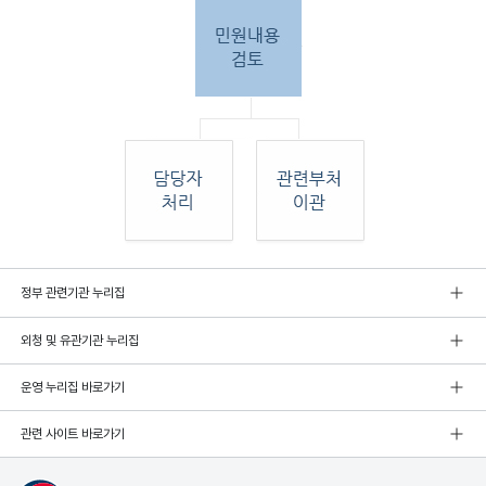
민원
정부 관련기관 누리집
인 민원접
수
외청 및 유관기관 누리집
민원
인이 우편, 팩스, 직접 방문하여 민원 접수. 종
합민
운영 누리집 바로가기
원실
에서 접수 후 민원
관련 사이트 바로가기
내용 검토. 그 후 해당 담당자 처리, 혹은 관련
부처
로 이관