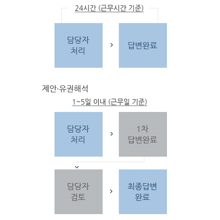
문
자
주하는 질문 및 유
사한 민원
을 참고합
니다.
3단
계 민원신
청
찾
으시는 내
용이 없을 경우 민
원신
청을 합니다.