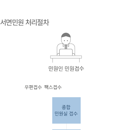
민원
인 민원접
서면민원 처리절차
수
민원
인의 단순
질의
인 경우
담당
자 처리 후 답변완료.
민원
인의 제안·유
권해
석인 경우
담당
자 처리 후 1차 답변완료. 이후 담
당자
검토 후 최종
답변완료.