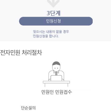
1단계 민
원사
전자민원 처리절차
례조
회
검색
어를 입력
한 후 검색을 클릭
하여 입력
한 키
워드와 유
사
한 내용을 찾
아봅니다.
2단계 자
주묻
는질