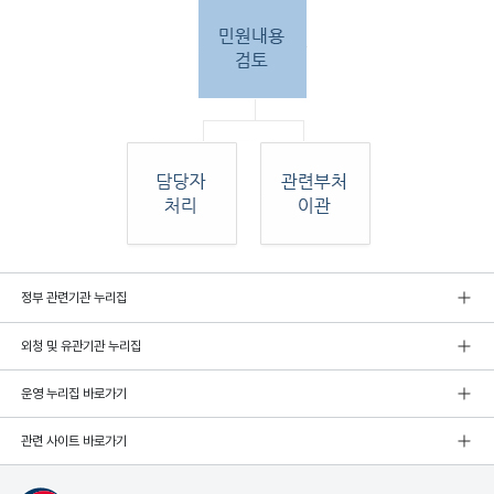
민원
정부 관련기관 누리집
인 민원접
수
외청 및 유관기관 누리집
민원
인이 우편, 팩스, 직접 방문하여 민원 접수. 종
합민
운영 누리집 바로가기
원실
에서 접수 후 민원
관련 사이트 바로가기
내용 검토. 그 후 해당 담당자 처리, 혹은 관련
부처
로 이관