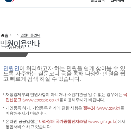
통합검색
전체메뉴
이 누리집은 대한민국 공식 전자정부 누리집입니다.
바로가기 메뉴
홈
민원이용안내
민원이용안내
공유하기
민원인
이 처리하고자 하는 민원을 쉽게 찾아볼 수 있
도록 자주하는 질문코너 등을 통해 다양한 민원을 쉽
고 빠르게 검색 하실 수 있습니다.
재정경제부의 민원사항이 아니거나 소관기관을 알 수 없는 경우에는
국
민신문고
(www.epeople.go.kr)
를 이용해주시기 바랍니다.
개인등록·허가, 기업등록·허가에 관한 사항은
정부24
(www.gov.kr)
를
이용해주시기 바랍니다.
온라인 공공입찰은
나라장터 국가종합전자조달
(www.g2b.go.kr)
에서
통합서비스 하고 있습니다.