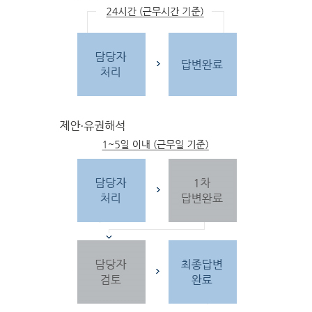
문
자
주하는 질문 및 유
사한 민원
을 참고합
니다.
3단
계 민원신
청
찾
으시는 내
용이 없을 경우 민
원신
청을 합니다.