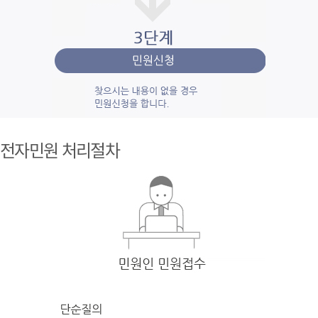
1단계 민
원사
전자민원 처리절차
례조
회
검색
어를 입력
한 후 검색을 클릭
하여 입력
한 키
워드와 유
사
한 내용을 찾
아봅니다.
2단계 자
주묻
는질