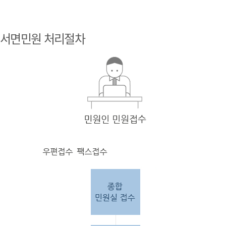
민원
인 민원접
서면민원 처리절차
수
민원
인의 단순
질의
인 경우
담당
자 처리 후 답변완료.
민원
인의 제안·유
권해
석인 경우
담당
자 처리 후 1차 답변완료. 이후 담
당자
검토 후 최종
답변완료.