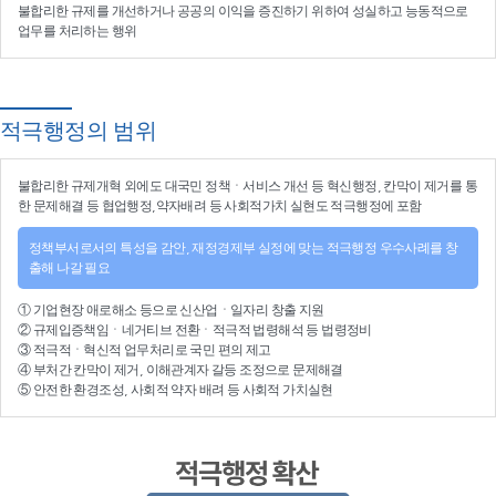
불합리한 규제를 개선
하거나
공공의 이익을 증진
하기 위하여
성실하고 능동적으로
업무를 처리
하는 행위
적극행정의 범위
불합리한
규제개혁
외에도 대국민 정책ㆍ서비스 개선 등
혁신행정
, 칸막이 제거를 통
한 문제해결 등
협업행정
,약자배려 등
사회적가치 실현
도 적극행정에 포함
정책부서로서의 특성을 감안, 재정경제부 실정에 맞는 적극행정 우수사례를 창
출해 나갈 필요
①
기업현장 애로해소
등으로
신산업
ㆍ
일자리 창출 지원
②
규제입증책임
ㆍ
네거티브 전환
ㆍ적극적
법령해석
등
법령정비
③
적극적
ㆍ
혁신적 업무처리
로 국민 편의 제고
④
부처간 칸막이 제거, 이해관계자 갈등 조정
으로 문제해결
⑤ 안전한 환경조성, 사회적 약자 배려 등
사회적 가치실현