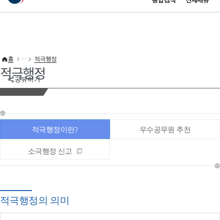
통합검색
전체메뉴
이 누리집은 대한민국 공식 전자정부 누리집입니다.
바로가기 메뉴
홈
적극행정
적극행정
공유하기
적극행정이란?
우수공무원 추천
소극행정 신고
적극행정의 의미