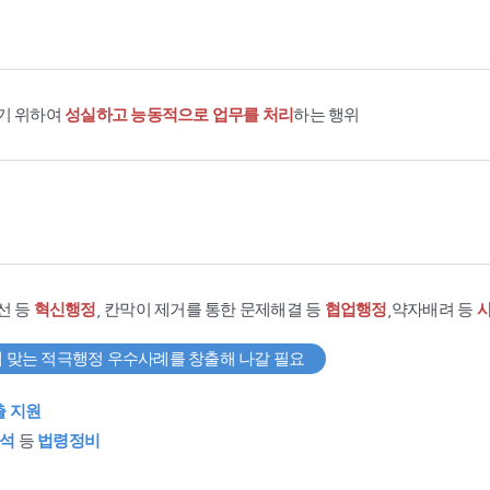
기 위하여
성실하고 능동적으로 업무를 처리
하는 행위
선 등
혁신행정
, 칸막이 제거를 통한 문제해결 등
협업행정
,약자배려 등
 맞는 적극행정 우수사례를 창출해 나갈 필요
출 지원
석
등
법령정비