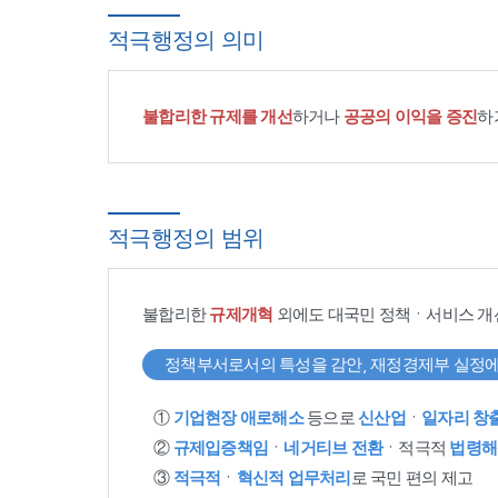
적극행정의 의미
불합리한 규제를 개선
하거나
공공의 이익을 증진
하
적극행정의 범위
불합리한
규제개혁
외에도 대국민 정책ㆍ서비스 개
정책부서로서의 특성을 감안, 재정경제부 실정에
①
기업현장 애로해소
등으로
신산업
ㆍ
일자리 창
②
규제입증책임
ㆍ
네거티브 전환
ㆍ적극적
법령해
③
적극적
ㆍ
혁신적 업무처리
로 국민 편의 제고