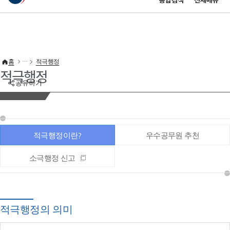
통합검색
전체메뉴
이 누리집은 대한민국 공식 전자정부 누리집입니다.
바로가기 메뉴
홈
적극행정
적극행정
공유하기
적극행정이란?
우수공무원 추천
소극행정 신고
적극행정의 의미