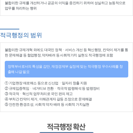
불합리한 규제를 개선
하거나
공공의 이익을 증진
하기 위하여
성실하고 능동적으로
업무를 처리
하는 행위
적극행정의 범위
불합리한
규제개혁
외에도 대국민 정책ㆍ서비스 개선 등
혁신행정
, 칸막이 제거를 통
한 문제해결 등
협업행정
,약자배려 등
사회적가치 실현
도 적극행정에 포함
정책부서로서의 특성을 감안, 재정경제부 실정에 맞는 적극행정 우수사례를 창
출해 나갈 필요
①
기업현장 애로해소
등으로
신산업
ㆍ
일자리 창출 지원
②
규제입증책임
ㆍ
네거티브 전환
ㆍ적극적
법령해석
등
법령정비
③
적극적
ㆍ
혁신적 업무처리
로 국민 편의 제고
④
부처간 칸막이 제거, 이해관계자 갈등 조정
으로 문제해결
⑤ 안전한 환경조성, 사회적 약자 배려 등
사회적 가치실현