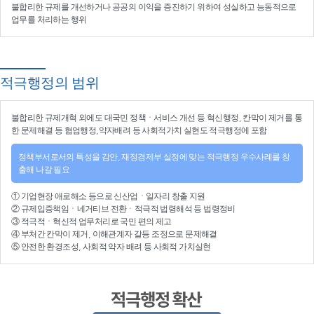
불합리한 규제를 개선
하거나
공공의 이익을 증진
하기 위하여
성실하고 능동적으로
업무를 처리
하는 행위
적극행정의 범위
불합리한
규제개혁
외에도 대국민 정책ㆍ서비스 개선 등
혁신행정
, 칸막이 제거를 통
한 문제해결 등
협업행정
,약자배려 등
사회적가치 실현
도 적극행정에 포함
정책부서로서의 특성을 감안, 재정경제부 실정에 맞는 적극행정 우수사례를 창
출해 나갈 필요
①
기업현장 애로해소
등으로
신산업
ㆍ
일자리 창출 지원
②
규제입증책임
ㆍ
네거티브 전환
ㆍ적극적
법령해석
등
법령정비
③
적극적
ㆍ
혁신적 업무처리
로 국민 편의 제고
④
부처간 칸막이 제거, 이해관계자 갈등 조정
으로 문제해결
⑤ 안전한 환경조성, 사회적 약자 배려 등
사회적 가치실현