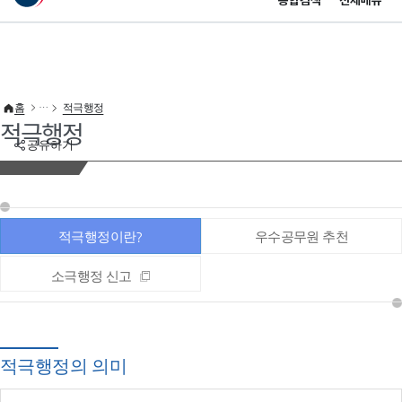
통합검색
전체메뉴
이 누리집은 대한민국 공식 전자정부 누리집입니다.
바로가기 메뉴
홈
적극행정
적극행정
공유하기
적극행정이란?
우수공무원 추천
소극행정 신고
적극행정의 의미