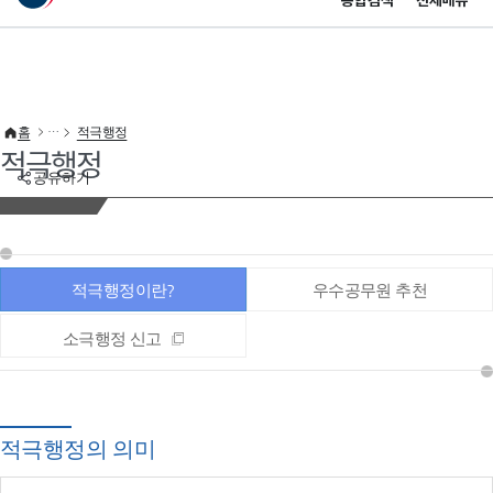
통합검색
전체메뉴
이 누리집은 대한민국 공식 전자정부 누리집입니다.
바로가기 메뉴
홈
적극행정
적극행정
공유하기
적극행정이란?
우수공무원 추천
소극행정 신고
적극행정의 의미