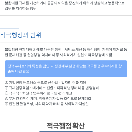
불합리한 규제를 개선
하거나
공공의 이익을 증진
하기 위하여
성실하고 능동적으로
업무를 처리
하는 행위
적극행정의 범위
불합리한
규제개혁
외에도 대국민 정책ㆍ서비스 개선 등
혁신행정
, 칸막이 제거를 통
한 문제해결 등
협업행정
,약자배려 등
사회적가치 실현
도 적극행정에 포함
정책부서로서의 특성을 감안, 재정경제부 실정에 맞는 적극행정 우수사례를 창
출해 나갈 필요
①
기업현장 애로해소
등으로
신산업
ㆍ
일자리 창출 지원
②
규제입증책임
ㆍ
네거티브 전환
ㆍ적극적
법령해석
등
법령정비
③
적극적
ㆍ
혁신적 업무처리
로 국민 편의 제고
④
부처간 칸막이 제거, 이해관계자 갈등 조정
으로 문제해결
⑤ 안전한 환경조성, 사회적 약자 배려 등
사회적 가치실현