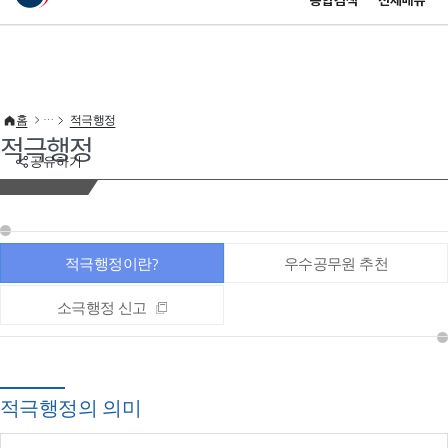
통합검색
전체메뉴
이 누리집은 대한민국 공식 전자정부 누리집입니다.
바로가기 메뉴
홈
적극행정
적극행정
공유하기
적극행정이란?
우수공무원 추천
소극행정 신고
적극행정의 의미