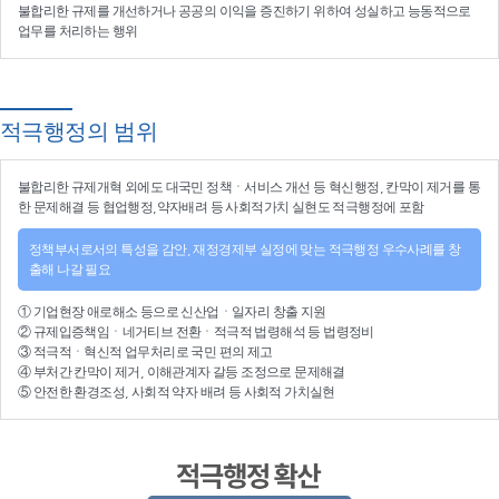
불합리한 규제를 개선
하거나
공공의 이익을 증진
하기 위하여
성실하고 능동적으로
업무를 처리
하는 행위
적극행정의 범위
불합리한
규제개혁
외에도 대국민 정책ㆍ서비스 개선 등
혁신행정
, 칸막이 제거를 통
한 문제해결 등
협업행정
,약자배려 등
사회적가치 실현
도 적극행정에 포함
정책부서로서의 특성을 감안, 재정경제부 실정에 맞는 적극행정 우수사례를 창
출해 나갈 필요
①
기업현장 애로해소
등으로
신산업
ㆍ
일자리 창출 지원
②
규제입증책임
ㆍ
네거티브 전환
ㆍ적극적
법령해석
등
법령정비
③
적극적
ㆍ
혁신적 업무처리
로 국민 편의 제고
④
부처간 칸막이 제거, 이해관계자 갈등 조정
으로 문제해결
⑤ 안전한 환경조성, 사회적 약자 배려 등
사회적 가치실현