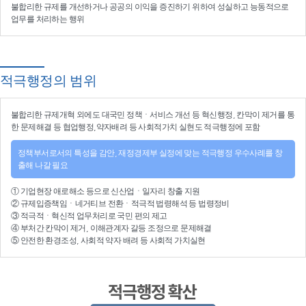
불합리한 규제를 개선
하거나
공공의 이익을 증진
하기 위하여
성실하고 능동적으로
업무를 처리
하는 행위
적극행정의 범위
불합리한
규제개혁
외에도 대국민 정책ㆍ서비스 개선 등
혁신행정
, 칸막이 제거를 통
한 문제해결 등
협업행정
,약자배려 등
사회적가치 실현
도 적극행정에 포함
정책부서로서의 특성을 감안, 재정경제부 실정에 맞는 적극행정 우수사례를 창
출해 나갈 필요
①
기업현장 애로해소
등으로
신산업
ㆍ
일자리 창출 지원
②
규제입증책임
ㆍ
네거티브 전환
ㆍ적극적
법령해석
등
법령정비
③
적극적
ㆍ
혁신적 업무처리
로 국민 편의 제고
④
부처간 칸막이 제거, 이해관계자 갈등 조정
으로 문제해결
⑤ 안전한 환경조성, 사회적 약자 배려 등
사회적 가치실현