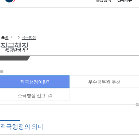
통합검색
전체메뉴
이 누리집은 대한민국 공식 전자정부 누리집입니다.
바로가기 메뉴
홈
적극행정
적극행정
공유하기
적극행정이란?
우수공무원 추천
소극행정 신고
적극행정의 의미