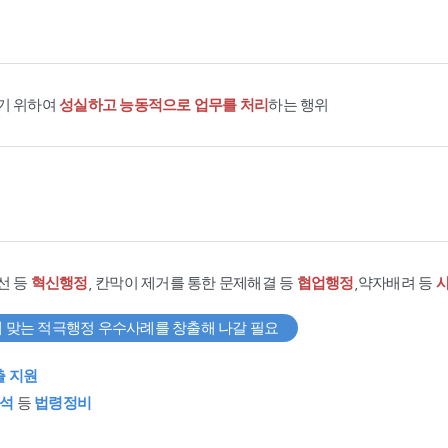
기 위하여
성실하고 능동적으로 업무를 처리
하는 행위
선 등
혁신행정
, 칸막이 제거를 통한 문제해결 등
협업행정
,약자배려 등
 맞는 적극행정 우수사례를 창출해 나갈 필요
출 지원
석
등
법령정비