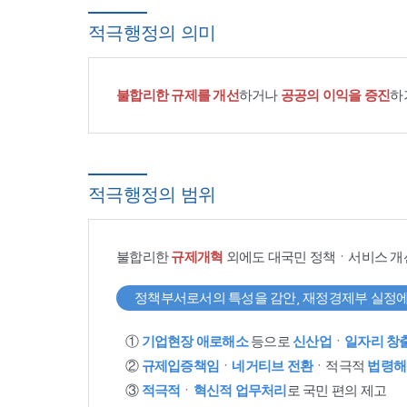
적극행정의 의미
불합리한 규제를 개선
하거나
공공의 이익을 증진
하
적극행정의 범위
불합리한
규제개혁
외에도 대국민 정책ㆍ서비스 개
정책부서로서의 특성을 감안, 재정경제부 실정에
①
기업현장 애로해소
등으로
신산업
ㆍ
일자리 창
②
규제입증책임
ㆍ
네거티브 전환
ㆍ적극적
법령해
③
적극적
ㆍ
혁신적 업무처리
로 국민 편의 제고