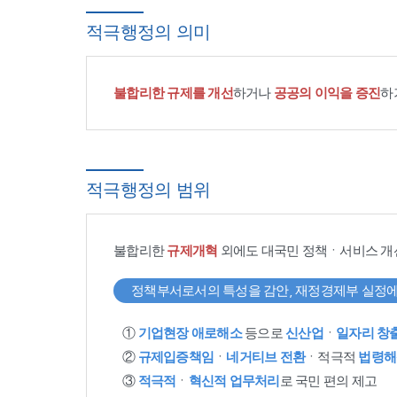
적극행정의 의미
불합리한 규제를 개선
하거나
공공의 이익을 증진
하
적극행정의 범위
불합리한
규제개혁
외에도 대국민 정책ㆍ서비스 개
정책부서로서의 특성을 감안, 재정경제부 실정에
①
기업현장 애로해소
등으로
신산업
ㆍ
일자리 창
②
규제입증책임
ㆍ
네거티브 전환
ㆍ적극적
법령해
③
적극적
ㆍ
혁신적 업무처리
로 국민 편의 제고