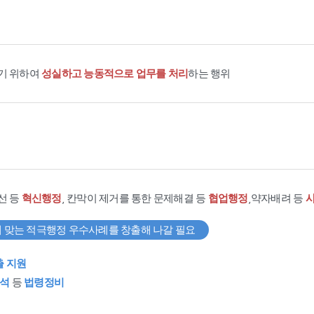
기 위하여
성실하고 능동적으로 업무를 처리
하는 행위
선 등
혁신행정
, 칸막이 제거를 통한 문제해결 등
협업행정
,약자배려 등
 맞는 적극행정 우수사례를 창출해 나갈 필요
출 지원
석
등
법령정비