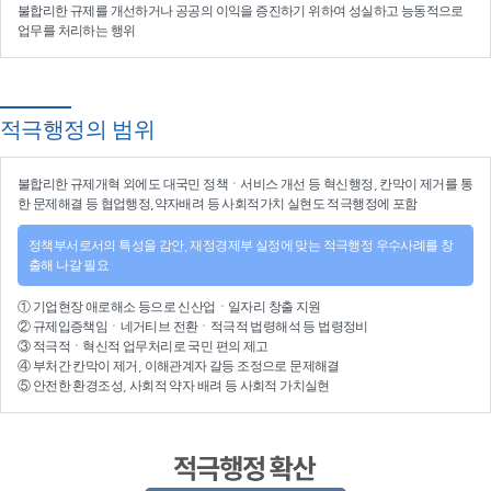
불합리한 규제를 개선
하거나
공공의 이익을 증진
하기 위하여
성실하고 능동적으로
업무를 처리
하는 행위
적극행정의 범위
불합리한
규제개혁
외에도 대국민 정책ㆍ서비스 개선 등
혁신행정
, 칸막이 제거를 통
한 문제해결 등
협업행정
,약자배려 등
사회적가치 실현
도 적극행정에 포함
정책부서로서의 특성을 감안, 재정경제부 실정에 맞는 적극행정 우수사례를 창
출해 나갈 필요
①
기업현장 애로해소
등으로
신산업
ㆍ
일자리 창출 지원
②
규제입증책임
ㆍ
네거티브 전환
ㆍ적극적
법령해석
등
법령정비
③
적극적
ㆍ
혁신적 업무처리
로 국민 편의 제고
④
부처간 칸막이 제거, 이해관계자 갈등 조정
으로 문제해결
⑤ 안전한 환경조성, 사회적 약자 배려 등
사회적 가치실현