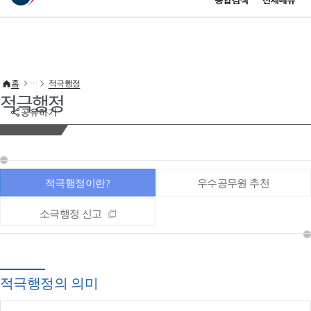
통합검색
전체메뉴
이 누리집은 대한민국 공식 전자정부 누리집입니다.
바로가기 메뉴
홈
적극행정
적극행정
공유하기
적극행정이란?
우수공무원 추천
소극행정 신고
적극행정의 의미