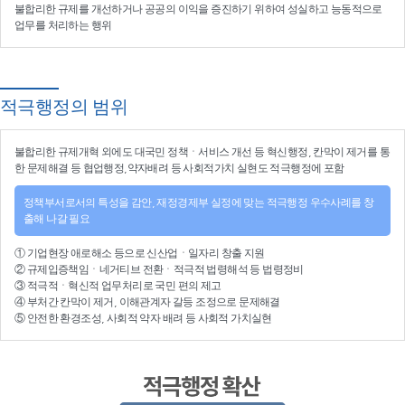
불합리한 규제를 개선
하거나
공공의 이익을 증진
하기 위하여
성실하고 능동적으로
업무를 처리
하는 행위
적극행정의 범위
불합리한
규제개혁
외에도 대국민 정책ㆍ서비스 개선 등
혁신행정
, 칸막이 제거를 통
한 문제해결 등
협업행정
,약자배려 등
사회적가치 실현
도 적극행정에 포함
정책부서로서의 특성을 감안, 재정경제부 실정에 맞는 적극행정 우수사례를 창
출해 나갈 필요
①
기업현장 애로해소
등으로
신산업
ㆍ
일자리 창출 지원
②
규제입증책임
ㆍ
네거티브 전환
ㆍ적극적
법령해석
등
법령정비
③
적극적
ㆍ
혁신적 업무처리
로 국민 편의 제고
④
부처간 칸막이 제거, 이해관계자 갈등 조정
으로 문제해결
⑤ 안전한 환경조성, 사회적 약자 배려 등
사회적 가치실현