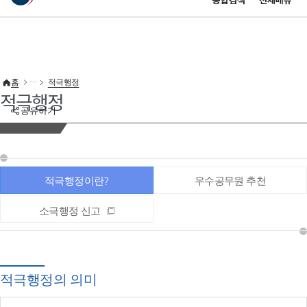
통합검색
전체메뉴
이 누리집은 대한민국 공식 전자정부 누리집입니다.
바로가기 메뉴
홈
적극행정
적극행정
공유하기
적극행정이란?
우수공무원 추천
소극행정 신고
적극행정의 의미