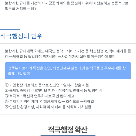
불합리한 규제를 개선
하거나
공공의 이익을 증진
하기 위하여
성실하고 능동적으로
업무를 처리
하는 행위
적극행정의 범위
불합리한
규제개혁
외에도 대국민 정책ㆍ서비스 개선 등
혁신행정
, 칸막이 제거를 통
한 문제해결 등
협업행정
,약자배려 등
사회적가치 실현
도 적극행정에 포함
정책부서로서의 특성을 감안, 재정경제부 실정에 맞는 적극행정 우수사례를 창
출해 나갈 필요
①
기업현장 애로해소
등으로
신산업
ㆍ
일자리 창출 지원
②
규제입증책임
ㆍ
네거티브 전환
ㆍ적극적
법령해석
등
법령정비
③
적극적
ㆍ
혁신적 업무처리
로 국민 편의 제고
④
부처간 칸막이 제거, 이해관계자 갈등 조정
으로 문제해결
⑤ 안전한 환경조성, 사회적 약자 배려 등
사회적 가치실현