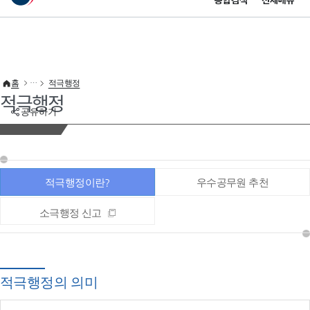
통합검색
전체메뉴
이 누리집은 대한민국 공식 전자정부 누리집입니다.
바로가기 메뉴
홈
적극행정
적극행정
공유하기
적극행정이란?
우수공무원 추천
소극행정 신고
적극행정의 의미