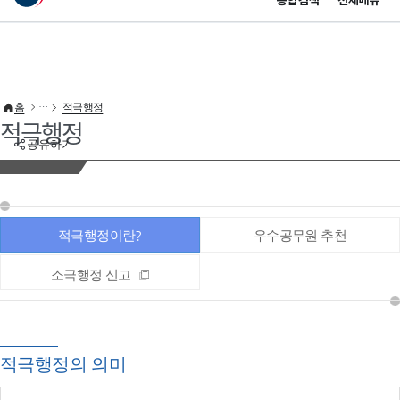
통합검색
전체메뉴
이 누리집은 대한민국 공식 전자정부 누리집입니다.
바로가기 메뉴
홈
적극행정
적극행정
공유하기
적극행정이란?
우수공무원 추천
소극행정 신고
적극행정의 의미