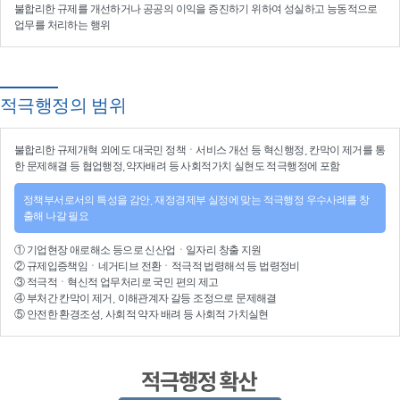
불합리한 규제를 개선
하거나
공공의 이익을 증진
하기 위하여
성실하고 능동적으로
업무를 처리
하는 행위
적극행정의 범위
불합리한
규제개혁
외에도 대국민 정책ㆍ서비스 개선 등
혁신행정
, 칸막이 제거를 통
한 문제해결 등
협업행정
,약자배려 등
사회적가치 실현
도 적극행정에 포함
정책부서로서의 특성을 감안, 재정경제부 실정에 맞는 적극행정 우수사례를 창
출해 나갈 필요
①
기업현장 애로해소
등으로
신산업
ㆍ
일자리 창출 지원
②
규제입증책임
ㆍ
네거티브 전환
ㆍ적극적
법령해석
등
법령정비
③
적극적
ㆍ
혁신적 업무처리
로 국민 편의 제고
④
부처간 칸막이 제거, 이해관계자 갈등 조정
으로 문제해결
⑤ 안전한 환경조성, 사회적 약자 배려 등
사회적 가치실현