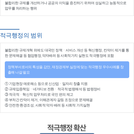
불합리한 규제를 개선
하거나
공공의 이익을 증진
하기 위하여
성실하고 능동적으로
업무를 처리
하는 행위
적극행정의 범위
불합리한
규제개혁
외에도 대국민 정책ㆍ서비스 개선 등
혁신행정
, 칸막이 제거를 통
한 문제해결 등
협업행정
,약자배려 등
사회적가치 실현
도 적극행정에 포함
정책부서로서의 특성을 감안, 재정경제부 실정에 맞는 적극행정 우수사례를 창
출해 나갈 필요
①
기업현장 애로해소
등으로
신산업
ㆍ
일자리 창출 지원
②
규제입증책임
ㆍ
네거티브 전환
ㆍ적극적
법령해석
등
법령정비
③
적극적
ㆍ
혁신적 업무처리
로 국민 편의 제고
④
부처간 칸막이 제거, 이해관계자 갈등 조정
으로 문제해결
⑤ 안전한 환경조성, 사회적 약자 배려 등
사회적 가치실현