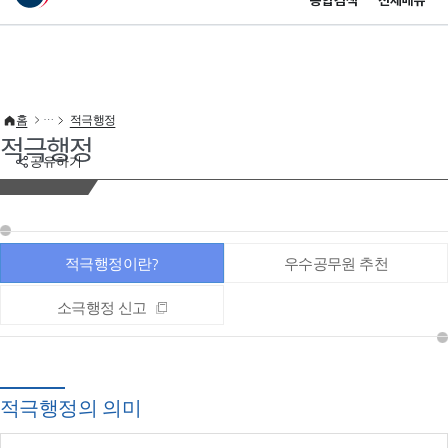
통합검색
전체메뉴
이 누리집은 대한민국 공식 전자정부 누리집입니다.
바로가기 메뉴
홈
적극행정
적극행정
공유하기
적극행정이란?
우수공무원 추천
소극행정 신고
적극행정의 의미