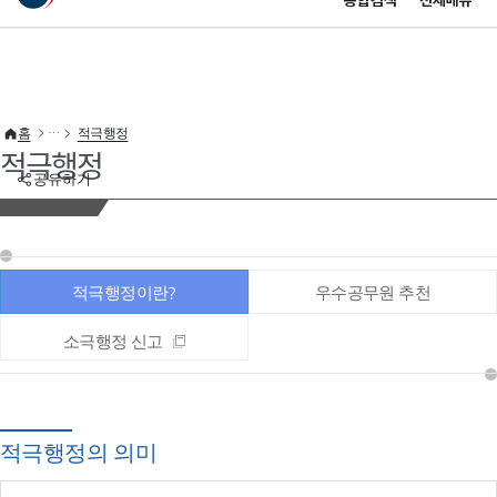
통합검색
전체메뉴
이 누리집은 대한민국 공식 전자정부 누리집입니다.
바로가기 메뉴
홈
적극행정
적극행정
공유하기
적극행정이란?
우수공무원 추천
소극행정 신고
적극행정의 의미