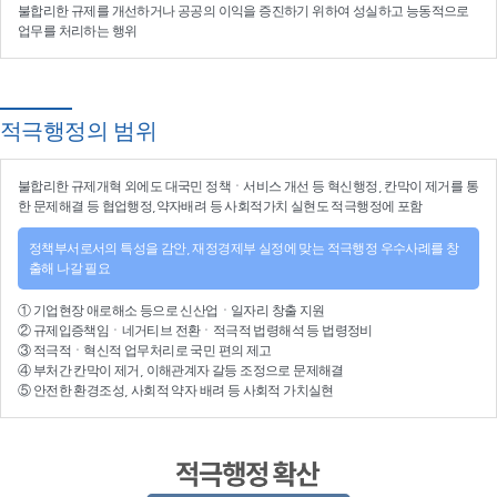
불합리한 규제를 개선
하거나
공공의 이익을 증진
하기 위하여
성실하고 능동적으로
업무를 처리
하는 행위
적극행정의 범위
불합리한
규제개혁
외에도 대국민 정책ㆍ서비스 개선 등
혁신행정
, 칸막이 제거를 통
한 문제해결 등
협업행정
,약자배려 등
사회적가치 실현
도 적극행정에 포함
정책부서로서의 특성을 감안, 재정경제부 실정에 맞는 적극행정 우수사례를 창
출해 나갈 필요
①
기업현장 애로해소
등으로
신산업
ㆍ
일자리 창출 지원
②
규제입증책임
ㆍ
네거티브 전환
ㆍ적극적
법령해석
등
법령정비
③
적극적
ㆍ
혁신적 업무처리
로 국민 편의 제고
④
부처간 칸막이 제거, 이해관계자 갈등 조정
으로 문제해결
⑤ 안전한 환경조성, 사회적 약자 배려 등
사회적 가치실현