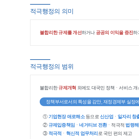
적극행정의 의미
불합리한 규제를 개선
하거나
공공의 이익을 증진
하
적극행정의 범위
불합리한
규제개혁
외에도 대국민 정책ㆍ서비스 개
정책부서로서의 특성을 감안, 재정경제부 실정에
①
기업현장 애로해소
등으로
신산업
ㆍ
일자리 창
②
규제입증책임
ㆍ
네거티브 전환
ㆍ적극적
법령해
③
적극적
ㆍ
혁신적 업무처리
로 국민 편의 제고