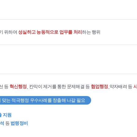
기 위하여
성실하고 능동적으로 업무를 처리
하는 행위
선 등
혁신행정
, 칸막이 제거를 통한 문제해결 등
협업행정
,약자배려 등
 맞는 적극행정 우수사례를 창출해 나갈 필요
출 지원
석
등
법령정비