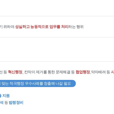
기 위하여
성실하고 능동적으로 업무를 처리
하는 행위
선 등
혁신행정
, 칸막이 제거를 통한 문제해결 등
협업행정
,약자배려 등
 맞는 적극행정 우수사례를 창출해 나갈 필요
출 지원
석
등
법령정비