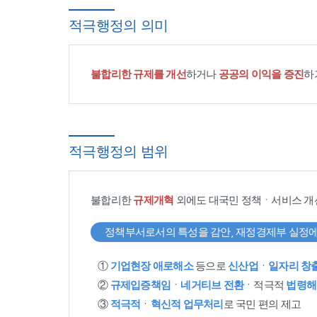
적극행정의 의미
불합리한 규제를 개선
하거나
공공의 이익을 증진
하
적극행정의 범위
불합리한
규제개혁
외에도 대국민 정책ㆍ서비스 개
정책부서로서의 특성을 감안, 재정경제부 실정에
①
기업현장 애로해소
등으로
신산업
ㆍ
일자리 창
②
규제입증책임
ㆍ
네거티브 전환
ㆍ적극적
법령해
③
적극적
ㆍ
혁신적 업무처리
로 국민 편의 제고