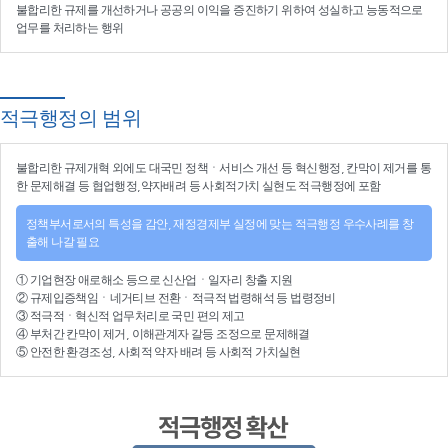
불합리한 규제를 개선
하거나
공공의 이익을 증진
하기 위하여
성실하고 능동적으로
업무를 처리
하는 행위
적극행정의 범위
불합리한
규제개혁
외에도 대국민 정책ㆍ서비스 개선 등
혁신행정
, 칸막이 제거를 통
한 문제해결 등
협업행정
,약자배려 등
사회적가치 실현
도 적극행정에 포함
정책부서로서의 특성을 감안, 재정경제부 실정에 맞는 적극행정 우수사례를 창
출해 나갈 필요
①
기업현장 애로해소
등으로
신산업
ㆍ
일자리 창출 지원
②
규제입증책임
ㆍ
네거티브 전환
ㆍ적극적
법령해석
등
법령정비
③
적극적
ㆍ
혁신적 업무처리
로 국민 편의 제고
④
부처간 칸막이 제거, 이해관계자 갈등 조정
으로 문제해결
⑤ 안전한 환경조성, 사회적 약자 배려 등
사회적 가치실현