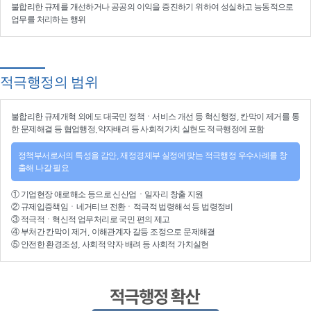
불합리한 규제를 개선
하거나
공공의 이익을 증진
하기 위하여
성실하고 능동적으로
업무를 처리
하는 행위
적극행정의 범위
불합리한
규제개혁
외에도 대국민 정책ㆍ서비스 개선 등
혁신행정
, 칸막이 제거를 통
한 문제해결 등
협업행정
,약자배려 등
사회적가치 실현
도 적극행정에 포함
정책부서로서의 특성을 감안, 재정경제부 실정에 맞는 적극행정 우수사례를 창
출해 나갈 필요
①
기업현장 애로해소
등으로
신산업
ㆍ
일자리 창출 지원
②
규제입증책임
ㆍ
네거티브 전환
ㆍ적극적
법령해석
등
법령정비
③
적극적
ㆍ
혁신적 업무처리
로 국민 편의 제고
④
부처간 칸막이 제거, 이해관계자 갈등 조정
으로 문제해결
⑤ 안전한 환경조성, 사회적 약자 배려 등
사회적 가치실현