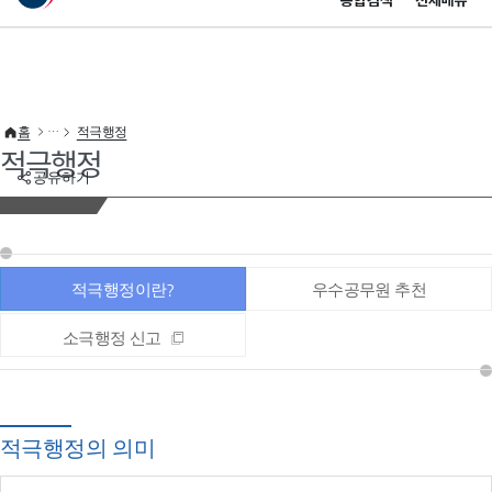
통합검색
전체메뉴
이 누리집은 대한민국 공식 전자정부 누리집입니다.
바로가기 메뉴
홈
적극행정
적극행정
공유하기
적극행정이란?
우수공무원 추천
소극행정 신고
적극행정의 의미