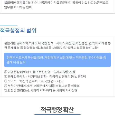
불합리한 규제를 개선
하거나
공공의 이익을 증진
하기 위하여
성실하고 능동적으로
업무를 처리
하는 행위
적극행정의 범위
불합리한
규제개혁
외에도 대국민 정책ㆍ서비스 개선 등
혁신행정
, 칸막이 제거를 통
한 문제해결 등
협업행정
,약자배려 등
사회적가치 실현
도 적극행정에 포함
정책부서로서의 특성을 감안, 재정경제부 실정에 맞는 적극행정 우수사례를 창
출해 나갈 필요
①
기업현장 애로해소
등으로
신산업
ㆍ
일자리 창출 지원
②
규제입증책임
ㆍ
네거티브 전환
ㆍ적극적
법령해석
등
법령정비
③
적극적
ㆍ
혁신적 업무처리
로 국민 편의 제고
④
부처간 칸막이 제거, 이해관계자 갈등 조정
으로 문제해결
⑤ 안전한 환경조성, 사회적 약자 배려 등
사회적 가치실현