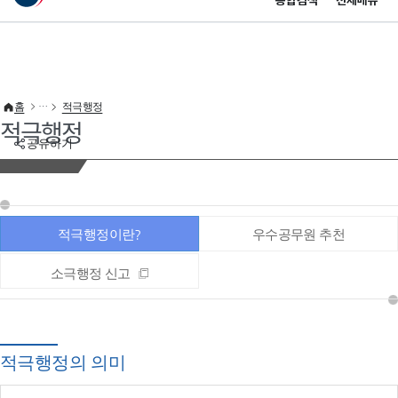
통합검색
전체메뉴
이 누리집은 대한민국 공식 전자정부 누리집입니다.
바로가기 메뉴
홈
적극행정
적극행정
공유하기
적극행정이란?
우수공무원 추천
소극행정 신고
적극행정의 의미