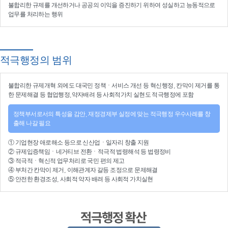
불합리한 규제를 개선
하거나
공공의 이익을 증진
하기 위하여
성실하고 능동적으로
업무를 처리
하는 행위
적극행정의 범위
불합리한
규제개혁
외에도 대국민 정책ㆍ서비스 개선 등
혁신행정
, 칸막이 제거를 통
한 문제해결 등
협업행정
,약자배려 등
사회적가치 실현
도 적극행정에 포함
정책부서로서의 특성을 감안, 재정경제부 실정에 맞는 적극행정 우수사례를 창
출해 나갈 필요
①
기업현장 애로해소
등으로
신산업
ㆍ
일자리 창출 지원
②
규제입증책임
ㆍ
네거티브 전환
ㆍ적극적
법령해석
등
법령정비
③
적극적
ㆍ
혁신적 업무처리
로 국민 편의 제고
④
부처간 칸막이 제거, 이해관계자 갈등 조정
으로 문제해결
⑤ 안전한 환경조성, 사회적 약자 배려 등
사회적 가치실현