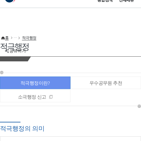
통합검색
전체메뉴
이 누리집은 대한민국 공식 전자정부 누리집입니다.
바로가기 메뉴
홈
적극행정
적극행정
공유하기
적극행정이란?
우수공무원 추천
소극행정 신고
적극행정의 의미