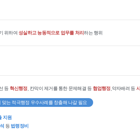
기 위하여
성실하고 능동적으로 업무를 처리
하는 행위
선 등
혁신행정
, 칸막이 제거를 통한 문제해결 등
협업행정
,약자배려 등
 맞는 적극행정 우수사례를 창출해 나갈 필요
출 지원
석
등
법령정비