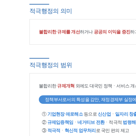
적극행정의 의미
불합리한 규제를 개선
하거나
공공의 이익을 증진
하
적극행정의 범위
불합리한
규제개혁
외에도 대국민 정책ㆍ서비스 개
정책부서로서의 특성을 감안, 재정경제부 실정에
①
기업현장 애로해소
등으로
신산업
ㆍ
일자리 창
②
규제입증책임
ㆍ
네거티브 전환
ㆍ적극적
법령해
③
적극적
ㆍ
혁신적 업무처리
로 국민 편의 제고