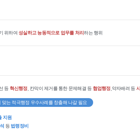
기 위하여
성실하고 능동적으로 업무를 처리
하는 행위
선 등
혁신행정
, 칸막이 제거를 통한 문제해결 등
협업행정
,약자배려 등
 맞는 적극행정 우수사례를 창출해 나갈 필요
출 지원
석
등
법령정비