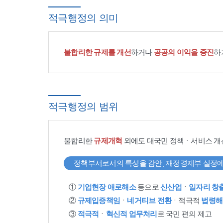
적극행정의 의미
불합리한 규제를 개선
하거나
공공의 이익을 증진
하
적극행정의 범위
불합리한
규제개혁
외에도 대국민 정책ㆍ서비스 개
정책부서로서의 특성을 감안, 재정경제부 실정에
①
기업현장 애로해소
등으로
신산업
ㆍ
일자리 창
②
규제입증책임
ㆍ
네거티브 전환
ㆍ적극적
법령해
③
적극적
ㆍ
혁신적 업무처리
로 국민 편의 제고