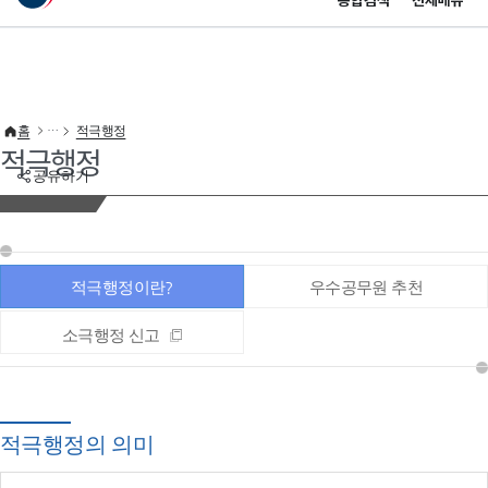
통합검색
전체메뉴
이 누리집은 대한민국 공식 전자정부 누리집입니다.
바로가기 메뉴
홈
적극행정
적극행정
공유하기
적극행정이란?
우수공무원 추천
소극행정 신고
적극행정의 의미