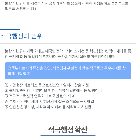
불합리한 규제를 개선
하거나
공공의 이익을 증진
하기 위하여
성실하고 능동적으로
업무를 처리
하는 행위
적극행정의 범위
불합리한
규제개혁
외에도 대국민 정책ㆍ서비스 개선 등
혁신행정
, 칸막이 제거를 통
한 문제해결 등
협업행정
,약자배려 등
사회적가치 실현
도 적극행정에 포함
정책부서로서의 특성을 감안, 재정경제부 실정에 맞는 적극행정 우수사례를 창
출해 나갈 필요
①
기업현장 애로해소
등으로
신산업
ㆍ
일자리 창출 지원
②
규제입증책임
ㆍ
네거티브 전환
ㆍ적극적
법령해석
등
법령정비
③
적극적
ㆍ
혁신적 업무처리
로 국민 편의 제고
④
부처간 칸막이 제거, 이해관계자 갈등 조정
으로 문제해결
⑤ 안전한 환경조성, 사회적 약자 배려 등
사회적 가치실현