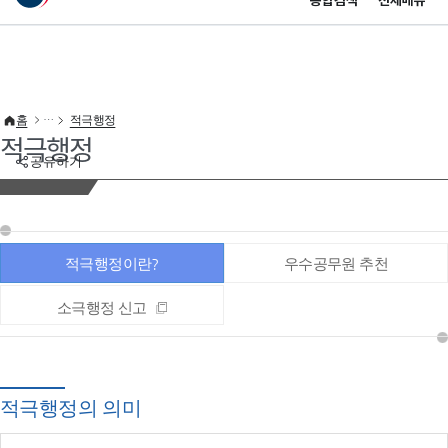
통합검색
전체메뉴
이 누리집은 대한민국 공식 전자정부 누리집입니다.
바로가기 메뉴
홈
적극행정
적극행정
공유하기
적극행정이란?
우수공무원 추천
소극행정 신고
적극행정의 의미