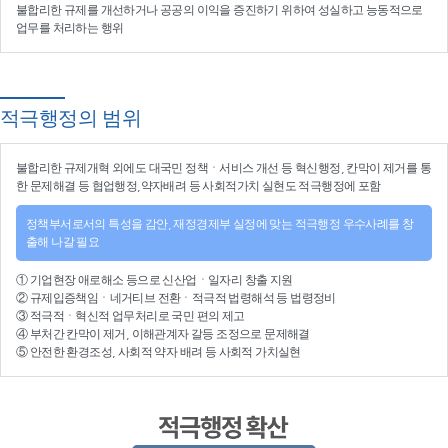
불합리한 규제를 개선
하거나
공공의 이익을 증진
하기 위하여
성실하고 능동적으로
업무를 처리
하는 행위
적극행정의 범위
불합리한
규제개혁
외에도 대국민 정책ㆍ서비스 개선 등
혁신행정
, 칸막이 제거를 통
한 문제해결 등
협업행정
,약자배려 등
사회적가치 실현
도 적극행정에 포함
정책부서로서의 특성을 감안, 재정경제부 실정에 맞는 적극행정 우수사례를 창
출해 나갈 필요
①
기업현장 애로해소
등으로
신산업
ㆍ
일자리 창출 지원
②
규제입증책임
ㆍ
네거티브 전환
ㆍ적극적
법령해석
등
법령정비
③
적극적
ㆍ
혁신적 업무처리
로 국민 편의 제고
④
부처간 칸막이 제거, 이해관계자 갈등 조정
으로 문제해결
⑤ 안전한 환경조성, 사회적 약자 배려 등
사회적 가치실현