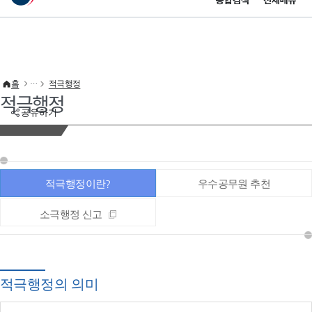
통합검색
전체메뉴
이 누리집은 대한민국 공식 전자정부 누리집입니다.
바로가기 메뉴
홈
적극행정
적극행정
공유하기
적극행정이란?
우수공무원 추천
소극행정 신고
적극행정의 의미