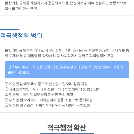
불합리한 규제를 개선
하거나
공공의 이익을 증진
하기 위하여
성실하고 능동적으로
업무를 처리
하는 행위
적극행정의 범위
불합리한
규제개혁
외에도 대국민 정책ㆍ서비스 개선 등
혁신행정
, 칸막이 제거를 통
한 문제해결 등
협업행정
,약자배려 등
사회적가치 실현
도 적극행정에 포함
정책부서로서의 특성을 감안, 재정경제부 실정에 맞는 적극행정 우수사례를 창
출해 나갈 필요
①
기업현장 애로해소
등으로
신산업
ㆍ
일자리 창출 지원
②
규제입증책임
ㆍ
네거티브 전환
ㆍ적극적
법령해석
등
법령정비
③
적극적
ㆍ
혁신적 업무처리
로 국민 편의 제고
④
부처간 칸막이 제거, 이해관계자 갈등 조정
으로 문제해결
⑤ 안전한 환경조성, 사회적 약자 배려 등
사회적 가치실현