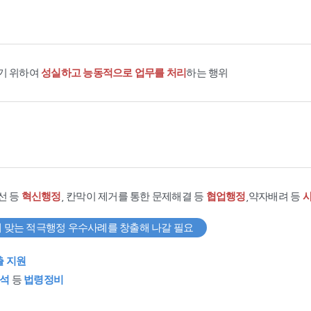
기 위하여
성실하고 능동적으로 업무를 처리
하는 행위
선 등
혁신행정
, 칸막이 제거를 통한 문제해결 등
협업행정
,약자배려 등
 맞는 적극행정 우수사례를 창출해 나갈 필요
출 지원
석
등
법령정비