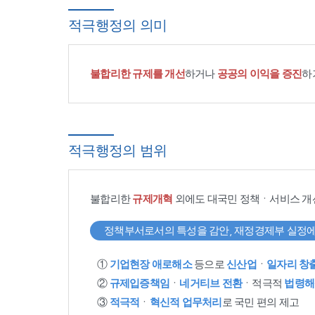
적극행정의 의미
불합리한 규제를 개선
하거나
공공의 이익을 증진
하
적극행정의 범위
불합리한
규제개혁
외에도 대국민 정책ㆍ서비스 개
정책부서로서의 특성을 감안, 재정경제부 실정에
①
기업현장 애로해소
등으로
신산업
ㆍ
일자리 창
②
규제입증책임
ㆍ
네거티브 전환
ㆍ적극적
법령해
③
적극적
ㆍ
혁신적 업무처리
로 국민 편의 제고