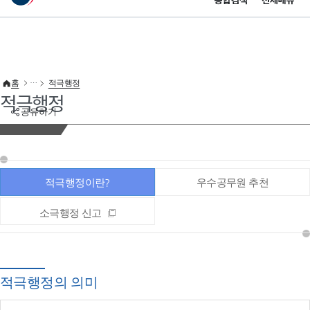
통합검색
전체메뉴
이 누리집은 대한민국 공식 전자정부 누리집입니다.
바로가기 메뉴
홈
적극행정
적극행정
공유하기
적극행정이란?
우수공무원 추천
소극행정 신고
적극행정의 의미