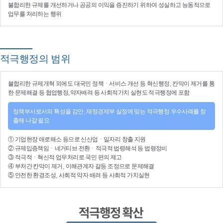
불합리한 규제를 개선
하거나
공공의 이익을 증진
하기 위하여
성실하고 능동적으로
업무를 처리
하는 행위
적극행정의 범위
불합리한
규제개혁
외에도 대국민 정책ㆍ서비스 개선 등
혁신행정
, 칸막이 제거를 통
한 문제해결 등
협업행정
,약자배려 등
사회적가치 실현
도 적극행정에 포함
정책부서로서의 특성을 감안, 재정경제부 실정에 맞는 적극행정 우수사례를 창
출해 나갈 필요
①
기업현장 애로해소
등으로
신산업
ㆍ
일자리 창출 지원
②
규제입증책임
ㆍ
네거티브 전환
ㆍ적극적
법령해석
등
법령정비
③
적극적
ㆍ
혁신적 업무처리
로 국민 편의 제고
④
부처간 칸막이 제거, 이해관계자 갈등 조정
으로 문제해결
⑤ 안전한 환경조성, 사회적 약자 배려 등
사회적 가치실현