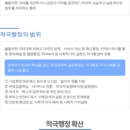
불합리한 규제를 개선
하거나
공공의 이익을 증진
하기 위하여
성실하고 능동적으로
업무를 처리
하는 행위
적극행정의 범위
불합리한
규제개혁
외에도 대국민 정책ㆍ서비스 개선 등
혁신행정
, 칸막이 제거를 통
한 문제해결 등
협업행정
,약자배려 등
사회적가치 실현
도 적극행정에 포함
정책부서로서의 특성을 감안, 재정경제부 실정에 맞는 적극행정 우수사례를 창
출해 나갈 필요
①
기업현장 애로해소
등으로
신산업
ㆍ
일자리 창출 지원
②
규제입증책임
ㆍ
네거티브 전환
ㆍ적극적
법령해석
등
법령정비
③
적극적
ㆍ
혁신적 업무처리
로 국민 편의 제고
④
부처간 칸막이 제거, 이해관계자 갈등 조정
으로 문제해결
⑤ 안전한 환경조성, 사회적 약자 배려 등
사회적 가치실현