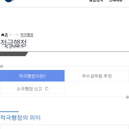
통합검색
전체메뉴
이 누리집은 대한민국 공식 전자정부 누리집입니다.
바로가기 메뉴
홈
적극행정
적극행정
공유하기
적극행정이란?
우수공무원 추천
소극행정 신고
적극행정의 의미