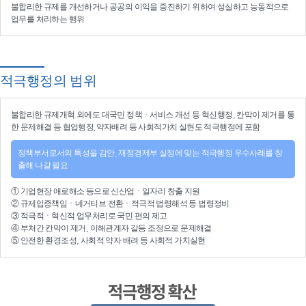
불합리한 규제를 개선
하거나
공공의 이익을 증진
하기 위하여
성실하고 능동적으로
업무를 처리
하는 행위
적극행정의 범위
불합리한
규제개혁
외에도 대국민 정책ㆍ서비스 개선 등
혁신행정
, 칸막이 제거를 통
한 문제해결 등
협업행정
,약자배려 등
사회적가치 실현
도 적극행정에 포함
정책부서로서의 특성을 감안, 재정경제부 실정에 맞는 적극행정 우수사례를 창
출해 나갈 필요
①
기업현장 애로해소
등으로
신산업
ㆍ
일자리 창출 지원
②
규제입증책임
ㆍ
네거티브 전환
ㆍ적극적
법령해석
등
법령정비
③
적극적
ㆍ
혁신적 업무처리
로 국민 편의 제고
④
부처간 칸막이 제거, 이해관계자 갈등 조정
으로 문제해결
⑤ 안전한 환경조성, 사회적 약자 배려 등
사회적 가치실현