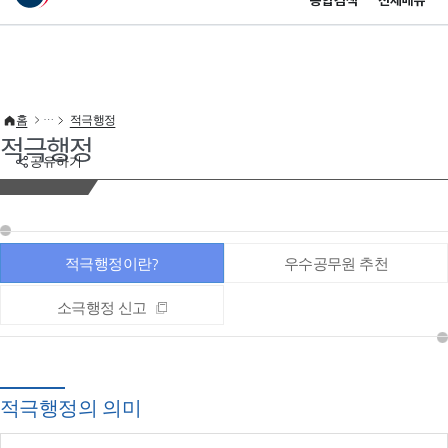
통합검색
전체메뉴
이 누리집은 대한민국 공식 전자정부 누리집입니다.
바로가기 메뉴
홈
적극행정
적극행정
공유하기
적극행정이란?
우수공무원 추천
소극행정 신고
적극행정의 의미