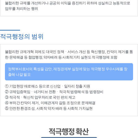
불합리한 규제를 개선
하거나
공공의 이익을 증진
하기 위하여
성실하고 능동적으로
업무를 처리
하는 행위
적극행정의 범위
불합리한
규제개혁
외에도 대국민 정책ㆍ서비스 개선 등
혁신행정
, 칸막이 제거를 통
한 문제해결 등
협업행정
,약자배려 등
사회적가치 실현
도 적극행정에 포함
정책부서로서의 특성을 감안, 재정경제부 실정에 맞는 적극행정 우수사례를 창
출해 나갈 필요
①
기업현장 애로해소
등으로
신산업
ㆍ
일자리 창출 지원
②
규제입증책임
ㆍ
네거티브 전환
ㆍ적극적
법령해석
등
법령정비
③
적극적
ㆍ
혁신적 업무처리
로 국민 편의 제고
④
부처간 칸막이 제거, 이해관계자 갈등 조정
으로 문제해결
⑤ 안전한 환경조성, 사회적 약자 배려 등
사회적 가치실현