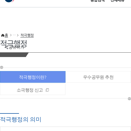
통합검색
전체메뉴
이 누리집은 대한민국 공식 전자정부 누리집입니다.
바로가기 메뉴
홈
적극행정
적극행정
공유하기
적극행정이란?
우수공무원 추천
소극행정 신고
적극행정의 의미