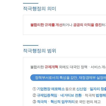
적극행정의 의미
불합리한 규제를 개선
하거나
공공의 이익을 증진
하
적극행정의 범위
불합리한
규제개혁
외에도 대국민 정책ㆍ서비스 개
정책부서로서의 특성을 감안, 재정경제부 실정에
①
기업현장 애로해소
등으로
신산업
ㆍ
일자리 창
②
규제입증책임
ㆍ
네거티브 전환
ㆍ적극적
법령해
③
적극적
ㆍ
혁신적 업무처리
로 국민 편의 제고