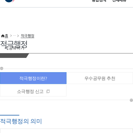
통합검색
전체메뉴
이 누리집은 대한민국 공식 전자정부 누리집입니다.
바로가기 메뉴
홈
적극행정
적극행정
공유하기
적극행정이란?
우수공무원 추천
소극행정 신고
적극행정의 의미