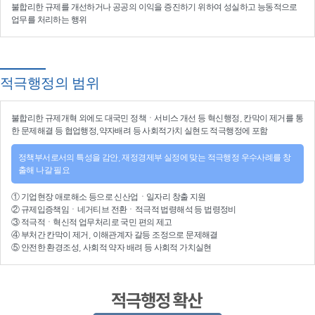
불합리한 규제를 개선
하거나
공공의 이익을 증진
하기 위하여
성실하고 능동적으로
업무를 처리
하는 행위
적극행정의 범위
불합리한
규제개혁
외에도 대국민 정책ㆍ서비스 개선 등
혁신행정
, 칸막이 제거를 통
한 문제해결 등
협업행정
,약자배려 등
사회적가치 실현
도 적극행정에 포함
정책부서로서의 특성을 감안, 재정경제부 실정에 맞는 적극행정 우수사례를 창
출해 나갈 필요
①
기업현장 애로해소
등으로
신산업
ㆍ
일자리 창출 지원
②
규제입증책임
ㆍ
네거티브 전환
ㆍ적극적
법령해석
등
법령정비
③
적극적
ㆍ
혁신적 업무처리
로 국민 편의 제고
④
부처간 칸막이 제거, 이해관계자 갈등 조정
으로 문제해결
⑤ 안전한 환경조성, 사회적 약자 배려 등
사회적 가치실현